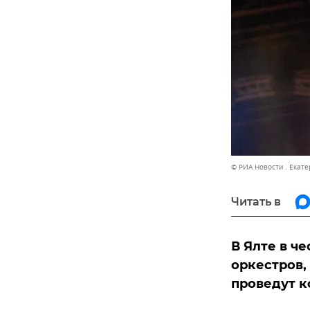
© РИА Новости . Екат
Читать в
В Ялте в ч
оркестров,
проведут к