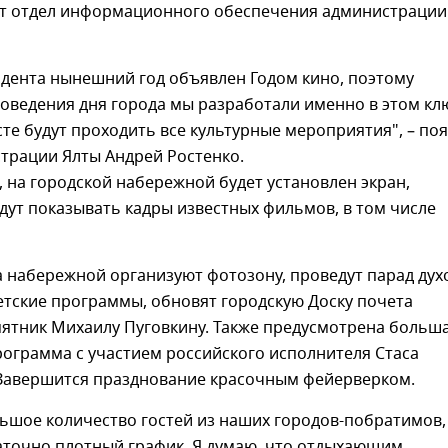
т отдел информационного обеспечения администрации
идента нынешний год объявлен Годом кино, поэтому
оведения дня города мы разработали именно в этом кл
сте будут проходить все культурные мероприятия", – по
трации Ялты Андрей Ростенко.
, на городской набережной будет установлен экран,
дут показывать кадры известных фильмов, в том числе
а набережной организуют фотозону, проведут парад дух
етские программы, обновят городскую Доску почета
мятник Михаилу Пуговкину. Также предусмотрена больш
ограмма с участием российского исполнителя Стаса
Завершится празднование красочным фейерверком.
ьшое количество гостей из наших городов-побратимов,
аточно плотный график. Я думаю, что отдыхающим