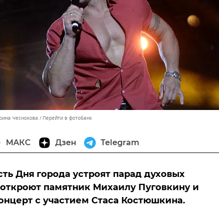
ерина Чеснокова
Перейти в фотобанк
МАКС
Дзен
Telegram
есть Дня города устроят парад духовых
 откроют памятник Михаилу Пуговкину и
онцерт с участием Стаса Костюшкина.