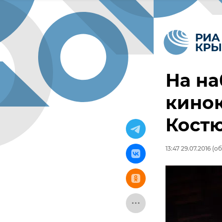
На н
кинок
Кост
13:47 29.07.2016
(об