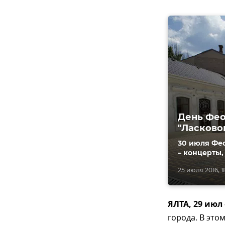
День Фео
"Ласково
30 июля Фео
– концерты,
25 июля 2016, 1
ЯЛТА, 29 июл
города. В это