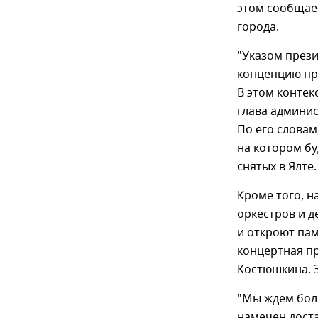
этом сообщае
города.
"Указом през
концепцию пр
В этом контек
глава админис
По его словам
на котором бу
снятых в Ялте.
Кроме того, н
оркестров и д
и откроют па
концертная пр
Костюшкина. 
"Мы ждем бол
намечен дост