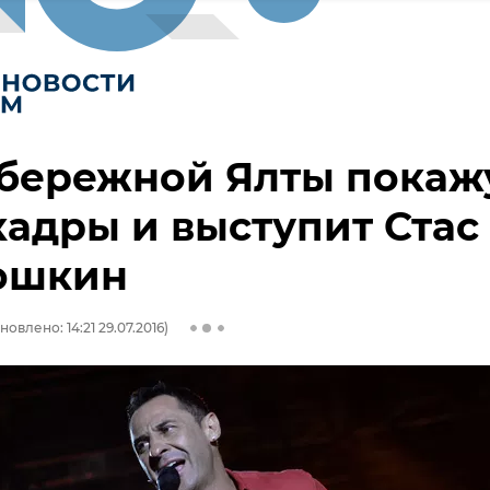
абережной Ялты покаж
адры и выступит Стас
юшкин
новлено: 14:21 29.07.2016)