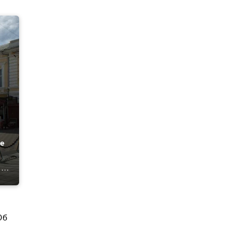
ме
Об