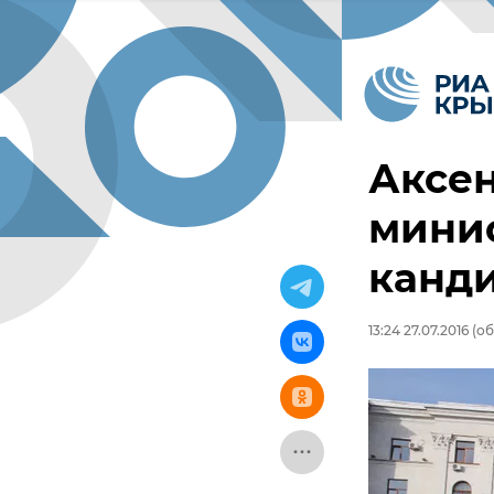
Аксен
минис
канд
13:24 27.07.2016
(об