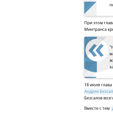
п
При этом глав
Минтранса кр
"
м
ж
з
18 июля глава
Андрея Безса
Безсалов возг
Вместе с тем