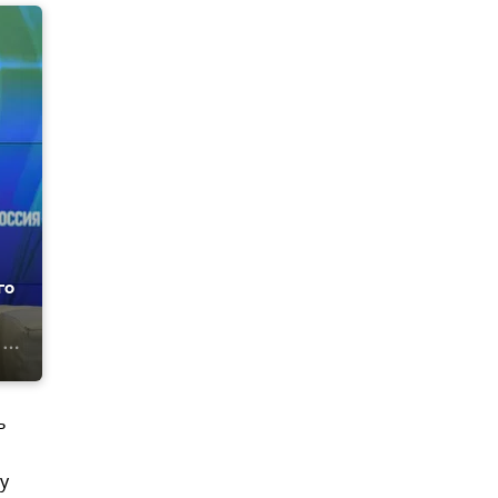
го
ь
у