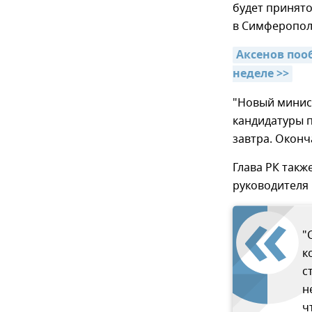
будет принят
в Симферопол
Аксенов поо
неделе >>
"Новый минист
кандидатуры п
завтра. Оконч
Глава РК такж
руководителя
"
к
с
н
ч