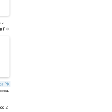
вы
в РФ.
а РК 
анию.
со 2