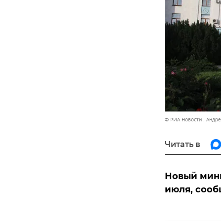
© РИА Новости . Андр
Читать в
Новый мини
июля, сооб