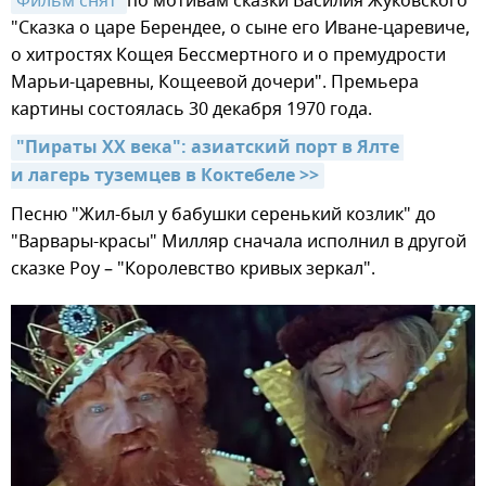
Фильм снят 
по мотивам сказки Василия Жуковского
"Сказка о царе Берендее, о сыне его Иване-царевиче,
о хитростях Кощея Бессмертного и о премудрости
Марьи-царевны, Кощеевой дочери". Премьера
картины состоялась 30 декабря 1970 года.
"Пираты XX века": азиатский порт в Ялте 
и лагерь туземцев в Коктебеле >>
Песню "Жил-был у бабушки серенький козлик" до
"Варвары-красы" Милляр сначала исполнил в другой
сказке Роу – "Королевство кривых зеркал".