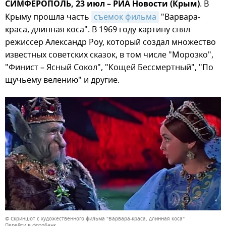
СИМФЕРОПОЛЬ, 23 июл – РИА Новости (Крым)
. В
Крыму прошла часть
съемок фильма
"Варвара-
краса, длинная коса". В 1969 году картину снял
режиссер Александр Роу, который создал множество
известных советских сказок, в том числе "Морозко",
"Финист – Ясный Сокол", "Кощей Бессмертный", "По
щучьему велению" и другие.
© Скриншот с художественного фильма "Варвара-краса, длинная коса"
Перейти в фотобанк