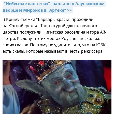
"Небесные ласточки": пансион в Алупкинском 
дворце и Миронов в "Артеке" >>
В Крыму съемки "Варвары-красы" проходили
на Южнобережье. Так, натурой для сказочного
царства послужили Никитская расселина и гора Ай-
Петри. К слову, в этих местах Роу снял несколько
своих сказок. Поэтому не удивительно, что на ЮБК
есть скалы, которые называют в честь режиссера.