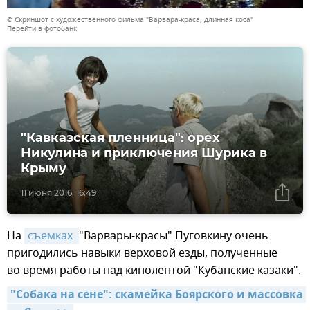
© Скриншот с художественного фильма "Варвара-краса, длинная коса"
Перейти в фотобанк
"Кавказская пленница": орех
Никулина и приключения Шурика в
Крыму
11 июня 2016, 16:49
На
съемках 
"Варвары-красы" Пуговкину очень
пригодились навыки верховой езды, полученные
во время работы над кинолентой "Кубанские казаки".
"Собака на сене": скамейка Боярского и массовка 