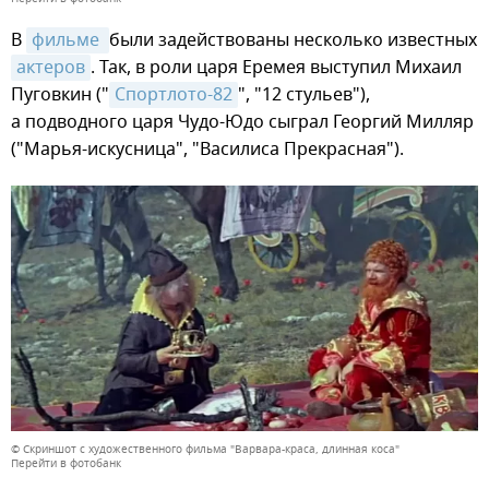
В
фильме 
были задействованы несколько известных
актеров
. Так, в роли царя Еремея выступил Михаил
Пуговкин ("
Спортлото-82
", "12 стульев"),
а подводного царя Чудо-Юдо сыграл Георгий Милляр
("Марья-искусница", "Василиса Прекрасная").
© Скриншот с художественного фильма "Варвара-краса, длинная коса"
Перейти в фотобанк