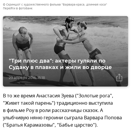
© Скриншот с художественного фильма "Варвара-краса, длинная коса"
Перейти в фотобанк
"Три плюс два": актеры гуляли по
Судаку в плавках и жили во дворце
29 апреля 2016, 16:18
В то же время Анастасия Зуева ("Золотые рога",
"Живет такой парень") традиционно выступила
в фильме Роу в роли рассказчицы сказок. А
улыбчивую няню героини сыграла Варвара Попова
("Братья Карамазовы", "Бабье царство").