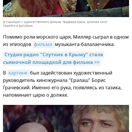
© Скриншот с художественного фильма "Варвара-краса, длинная коса"
Перейти в фотобанк
Помимо роли морского царя, Милляр сыграл в одном
из эпизодов
фильма 
музыканта-балалаечника.
Студия радио "Спутник в Крыму" стала 
съемочной площадкой для фильма >>
В
картине 
был задействован художественный
руководитель киножурнала "Ералаш" Борис
Грачевский. Именно его рука, появляясь из тазика,
напоминает царю о должке.