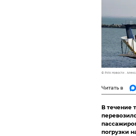
© РИА Новости . Алек
Читать в
В течение 
перевозило
пассажиро
погрузки н