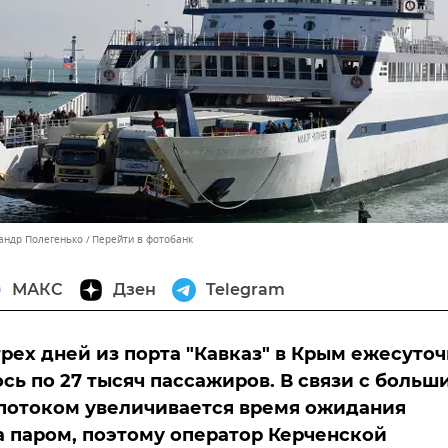
сандр Полегенько
Перейти в фотобанк
МАКС
Дзен
Telegram
трех дней из порта "Кавказ" в Крым ежесуто
сь по 27 тысяч пассажиров. В связи с больш
потоком увеличивается время ожидания
а паром, поэтому оператор Керченской