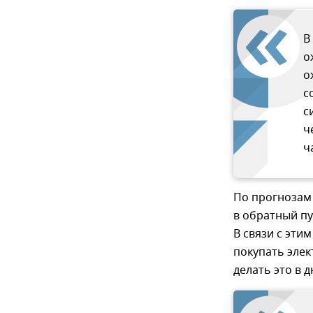
В
о
о
с
с
ч
ч
По прогнозам 
в обратный пу
В связи с эти
покупать элек
делать это в 