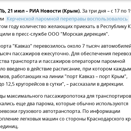
, 21 июл – РИА Новости (Крым).
За три дня – с 17 по 1
ами
Керченской паромной переправы воспользовалось
том году количество желающих приехать в Республику 
щили в пресс-службе ООО "Морская дирекция".
 порта "Кавказ" перевозилось около 7 тысяч автомобиле
тысяч пассажиров ежесуточно. Для обеспечения перево
ества транспорта и пассажиров оператором паромной
ло введено в действие расписание, при котором кажды
мов, работающих на линии "порт Кавказ – порт Крым",
о 12,5 кругорейсов в сутки", – рассказали в дирекции.
оды максимального пассажиропотока для транспортиро
кались еще два парома, которые обычно используются
ревозки грузового автотранспорта. По информации
копление легковых машин со стороны Краснодарского кр
 единиц.