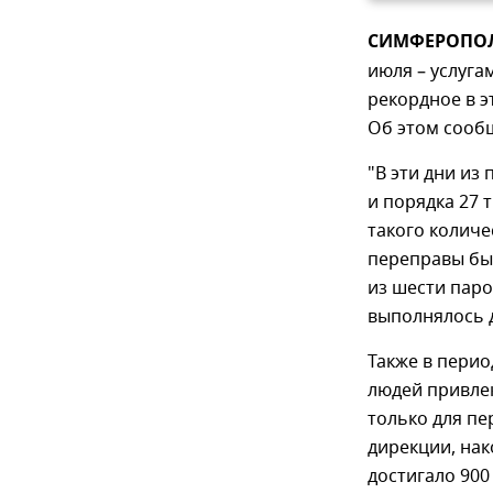
СИМФЕРОПОЛЬ
июля – услуг
рекордное в э
Об этом сооб
"В эти дни из
и порядка 27 
такого колич
переправы бы
из шести паро
выполнялось д
Также в пери
людей привле
только для пе
дирекции, на
достигало 900