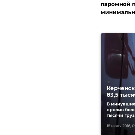
паромной п
минимально
Керченск
83,5 тыс
В минувшие
пролив боле
тысячи груз
18 июля 2016, 0