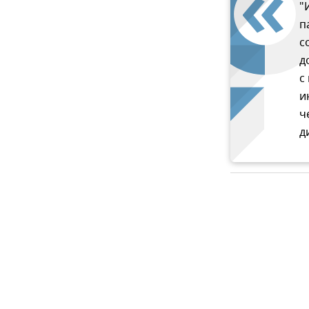
"
п
с
д
с
и
ч
д