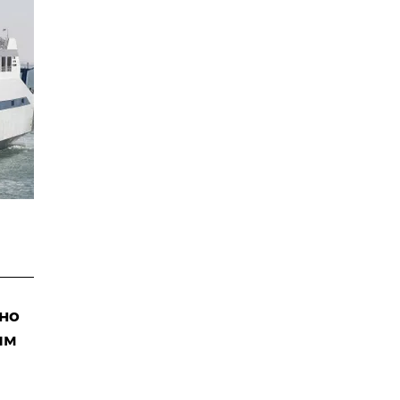
чно
им