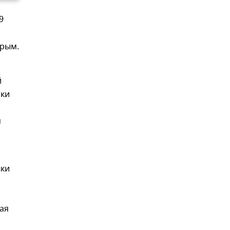
9
Крым.
й
зки
м
вки
ая