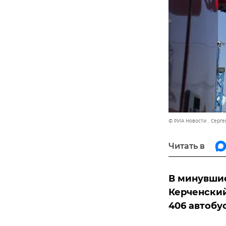
© РИА Новости . Серг
Читать в
В минувши
Керченский
406 автобу