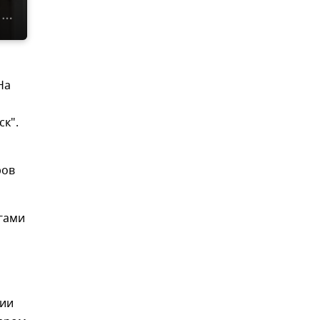
На
ск".
ров
угами
тии