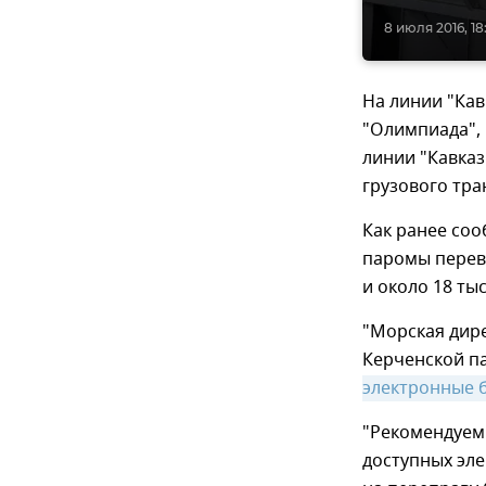
8 июля 2016, 18
На линии "Кав
"Олимпиада", 
линии "Кавказ
грузового тра
Как ранее со
паромы перев
и около 18 ты
"Морская дире
Керченской п
электронные 
"Рекомендуем 
доступных эл