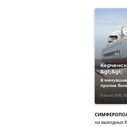
Керченск
&gt;&gt;
В минувшие
пролив боле
11 июля 2016, 0
СИМФЕРОПОЛЬ
на выходных К