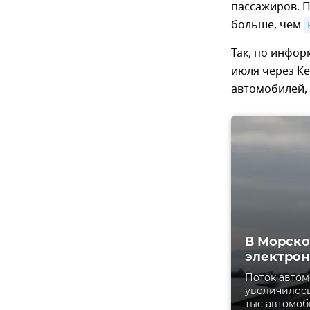
пассажиров. П
больше, чем
Так, по инфор
июля через Ке
автомобилей, 
В Морско
электро
Поток автом
увеличилось
тыс автомоб