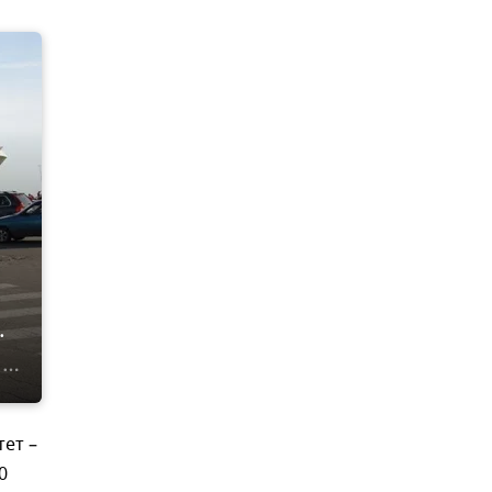
.
тет –
0