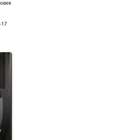
ловек
-17
7