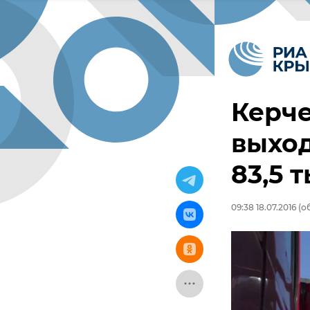
Керче
выход
83,5 
09:38 18.07.2016
(об