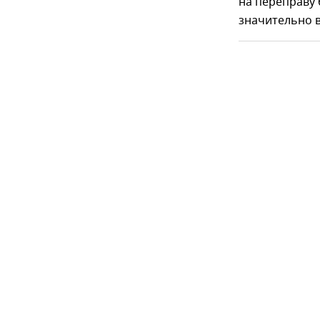
на переправу 
значительно в