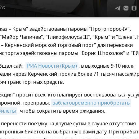
:03
каз – Крым" задействованы паромы "Протопорос-IV",
"Майор Чапичев", "Гликофилоуса III", "Крым" и "Елена". 
 – Керченский морской торговый порт" для перевозки
нспорта задействованы паромы "Борис Штоколов" и "Ей
общал сайт
РИА Новости (Крым)
, в выходные 9-10 июля
езли через Керченский пролив более 71 тысяч пассажи
сяч транспортных средств.
кция" просит всех, кто планирует воспользоваться усл
аромной переправы,
заблаговременно приобретать 
билеты
, чтобы сократить время ожидания.
перенести поездку на другие сутки в случае отсутствия
ектронных билетов на выбранную вами дату. При прибы