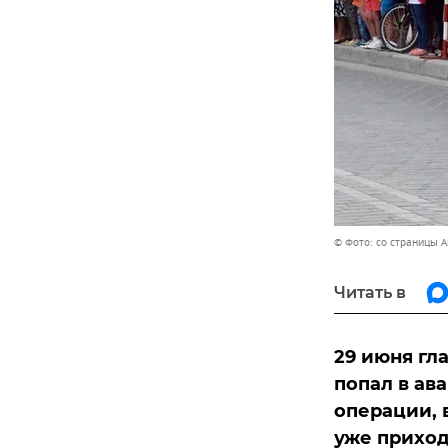
© Фото: со страницы 
Читать в
29 июня гл
попал в ав
операции, в
уже приход