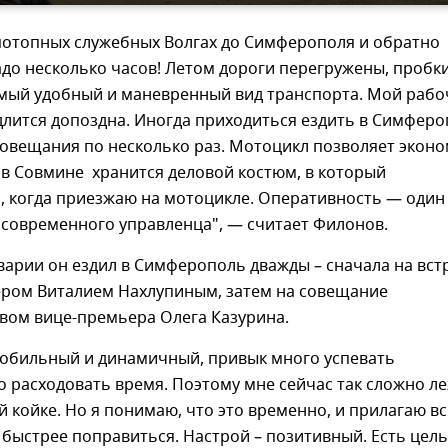
потопных служебных Волгах до Симферополя и обратно
до несколько часов! Летом дороги перегружены, пробки
амый удобный и маневренный вид транспорта. Мой раб
длится допоздна. Иногда приходиться ездить в Симфер
совещания по несколько раз. Мотоцикл позволяет экон
 в Совмине хранится деловой костюм, в который
, когда приезжаю на мотоцикле. Оперативность — один
 современного управленца", — считает Филонов.
аварии он ездил в Симферополь дважды – сначала на вст
ером Виталием Нахлупиным, затем на совещание
вом вице-премьера Олега Казурина.
 мобильный и динамичный, привык много успевать
 расходовать время. Поэтому мне сейчас так сложно л
 койке. Но я понимаю, что это временно, и прилагаю вс
 быстрее поправиться. Настрой – позитивный. Есть цель