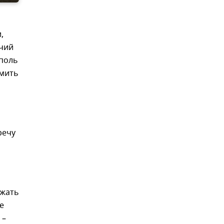
,
очий
ополь
омить
речу
ежать
е
 –