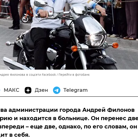
Андрея Филонова в соцсети Facebook
Перейти в фотобанк
МАКС
Дзен
Telegram
ава администрации города Андрей Филонов
арию и находится в больнице. Он перенес дв
переди – еще две, однако, по его словам, он
ит в себя.