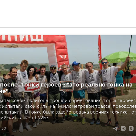
осле "Гонки героев": "это реально гонка на
ие"
м танковом полигоне прошли соревнования "Гонка героев".
к испытали свои силы на 11-километровой трассе, преодоле
испытаний. В гонке была задействована военная техника - о
ийских танков Т-72Б3.
8:30