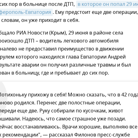
сих пор в больнице после ДТП,
в которое он попал 29 и
мферополь-Евпатория
. Ему предстоит еще две операции,
 словам, он уже приходит в себя.
бщало РИА Новости (Крым), 29 июня в районе села
роизошло ДТП – водитель легкового автомобиля
 налево не предоставил преимущество в движении
 рулем которого находился глава Евпатории Андрей
зультате аварии он получил различные травмы и был
ван в больницу, где и пребывает до сих пор.
Потихоньку прихожу в себя! Можно сказать, что в 42 год
аново родился. Перенес две полостные операции,
переди еще две. Руку собирали по кусочкам, живот
ашивали. Надеюсь, что самое страшное уже позади.
ейчас восстанавливаюсь. Врачи хорошие, выполняю все
х рекомендации", — рассказал Филонов пресс-службе