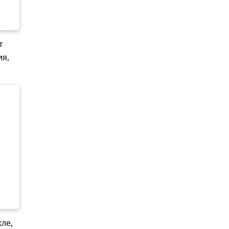
т
ия,
ле,