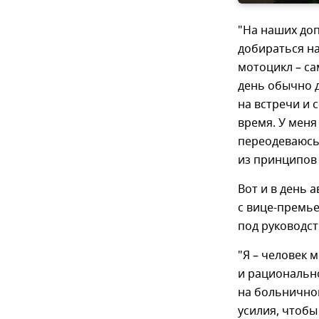
"На наших до
добираться на
мотоцикл – с
день обычно 
на встречи и 
время. У меня
переодеваюсь
из принципов
Вот и в день 
с вице-премь
под руководст
"Я – человек
и рационально
на больничной
усилия, чтобы