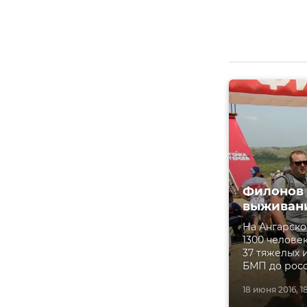
Филонов п
выживан
На Ангарско
1300 челове
37 тяжелых 
БМП до росс
18 июня 2016, 1