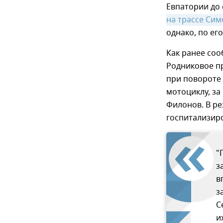
Евпатории до 
на трассе Си
однако, по его
Как ранее соо
Родниковое п
при повороте
мотоциклу, за
Филонов. В ре
госпитализиро
"
з
в
з
С
и