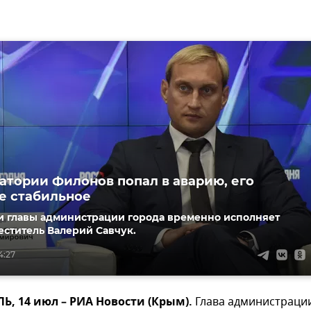
патории Филонов попал в аварию, его
е стабильное
и главы администрации города временно исполняет
ститель Валерий Савчук.
4:27
, 14 июл – РИА Новости (Крым).
Глава администраци