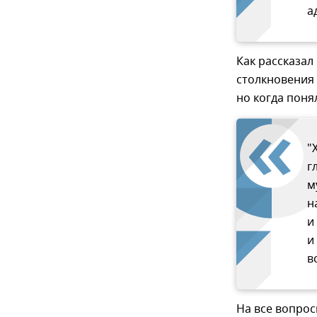
а
Как рассказал
столкновения
но когда поня
"
г
м
н
и
и
в
На все вопрос