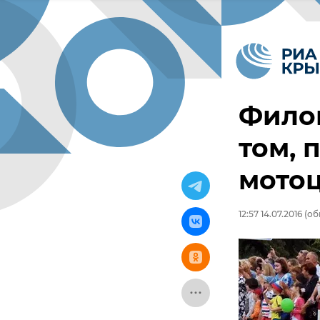
Филон
том, 
мото
12:57 14.07.2016
(обн