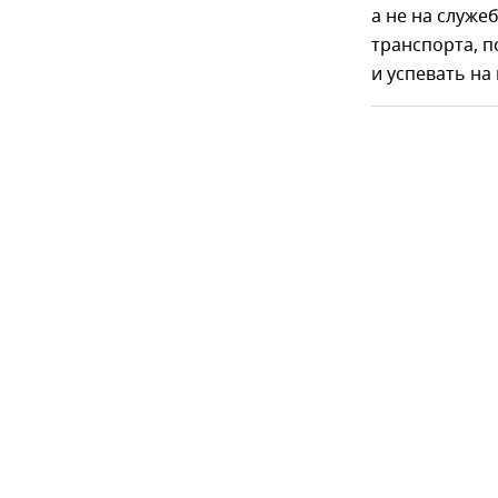
а не на служе
транспорта, 
и успевать на