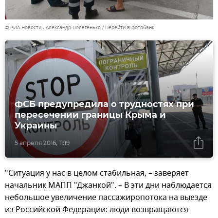
© РИА Новости . Александр Полегенько
Перейти в фотобанк
ФСБ предупредила о трудностях при
пересечении границы Крыма и
Украины
5 апреля 2016, 11:19
"Ситуация у нас в целом стабильная, – заверяет
начальник МАПП "Джанкой". – В эти дни наблюдается
небольшое увеличение пассажиропотока на выезде
из Российской Федерации: люди возвращаются