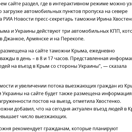
оем сайте раздел, где в интерактивном режиме можно у
 загрузке автомобильных пунктов пропуска на севере
а РИА Новости пресс-секретарь таможни Ирина Хвостен
рыма и Украины действуют три автомобильных КПП, кот
 Джанкое, Армянске и на Перекопе.
размещена на сайте таможни Крыма, ежедневно
важды в день – в 8 и 17 часов. Представленная информ
едей на въезд в Крым со стороны Украины", — сказала
мости и увеличении потока выезжающих граждан из Кр
и Украины на сайте будет также размещена информация
агруженности постов на выезд, отметила Хвостенко.
ожни добавил, что на сегодня актуален въезд людей в К
ревышает число выезжающих.
ожня рекомендует гражданам, которые планируют