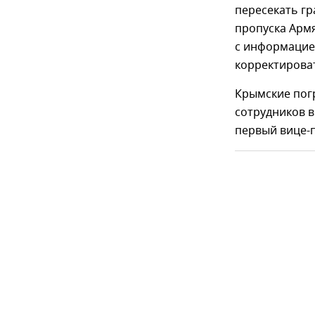
пересекать гр
пропуска Арм
с информацие
корректирова
Крымские пог
сотрудников 
первый вице-