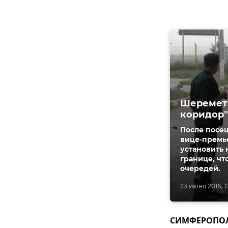
Шеремет:
коридор"
После посе
вице-премь
установить 
границе, чт
очередей.
23 июня 2016, 1
СИМФЕРОПОЛЬ