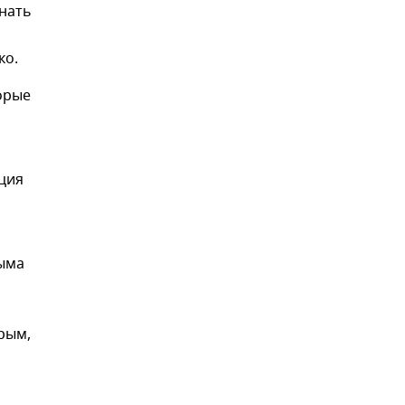
знать
ко.
орые
ация
ыма
рым,