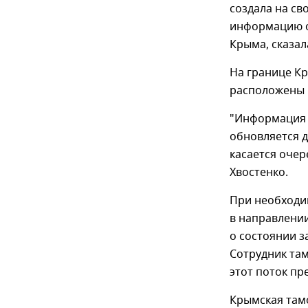
создала на св
информацию о
Крыма, сказал
На границе К
расположены в
"Информация 
обновляется д
касается очер
Хвостенко.
При необходи
в направлени
о состоянии з
Сотрудник там
этот поток п
Крымская там