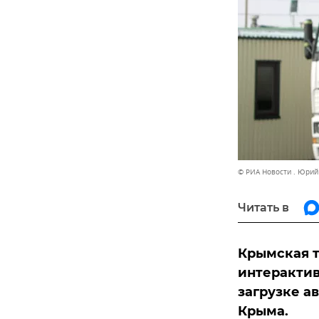
© РИА Новости . Юри
Читать в
Крымская т
интеракти
загрузке а
Крыма.