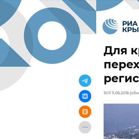
Для 
перех
реги
10:11 11.06.2016
(обно