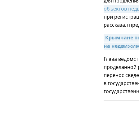
для продлени
объектов нед
при регистрац
рассказал пре
Крымчане по
на недвижим
Глава ведомст
проделанной р
перенос свед
в государстве
государственн