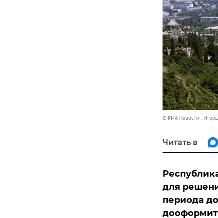
© РИА Новости . Игор
Читать в
Республика
для решени
периода до
дооформить