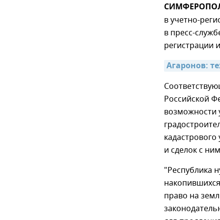
СИМФЕРОПОЛЬ
в учетно-реги
в пресс-служб
регистрации и
Агаронов: т
Соответствую
Российской Фе
возможности 
градостроител
кадастрового 
и сделок с н
"Республика н
накопившихся
право на земл
законодатель