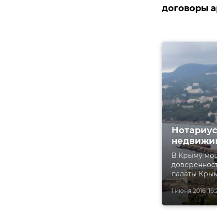
договоры а
Нотариус
недвижи
В Крыму мо
доверенност
палаты Крым
1 июня 2016, 16: