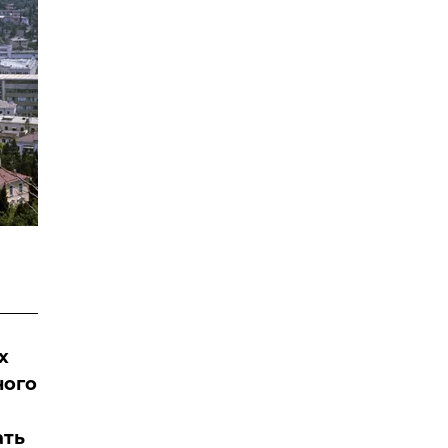
х
ного
ать