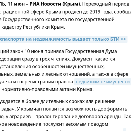
, 11 июн – РИА Новости (Крым)
. Переходный период
страционной сфере Крыма продлен до 2019 года, сообщ
е Государственного комитета по государственной
 кадастру Республики Крым.
ехпаспорта на недвижимость выдает только БТИ >>
щий закон 10 июня приняла Государственная Дума
дерации сразу в трех чтениях. Документ касается
установления особенностей имущественных,
ьных, земельных и лесных отношений, а также в сфере
учета и госрегистрации прав на
недвижимое имуществ
им нормативно-правовыми актами Крыма.
уждается в более длительных сроках для решения
 задач. У крымчан появится возможность дооформить
ю, у аграриев – пролонгирование договоров аренды. Та
ное нововведение послужит весомым поводом