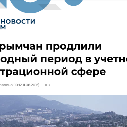
крымчан продлили
одный период в учетн
страционной сфере
влено: 10:12 11.06.2016)