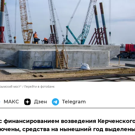
рымский мост"
Перейти в фотобанк
МАКС
Дзен
Telegram
с финансированием возведения Керченског
ючены, средства на нынешний год выделены