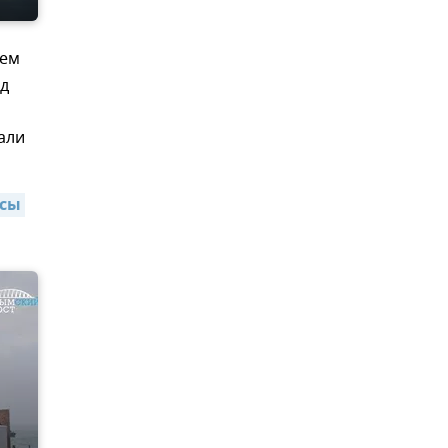
ием
од
али
сы 