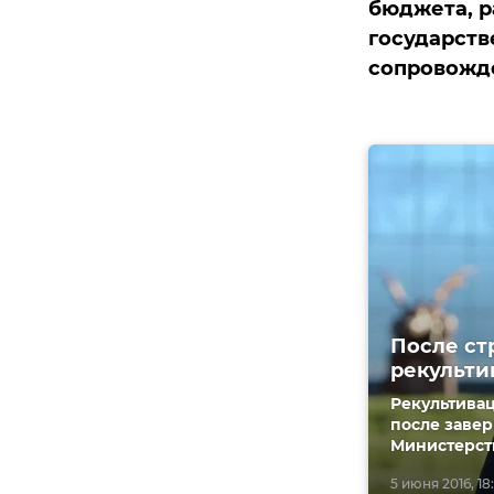
бюджета, р
государств
сопровожде
После ст
рекульти
Рекультивац
после завер
Министерст
5 июня 2016, 18