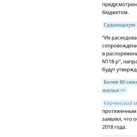
предусмотренн
бюджетом.
Судоходную 
"Их расходова
сопровождени
в распоряжени
N118-р", напр
будут утвержд
Более 80 се
жилье >>
Керченский м
протяженным 
заявлял, что 
2018 года.