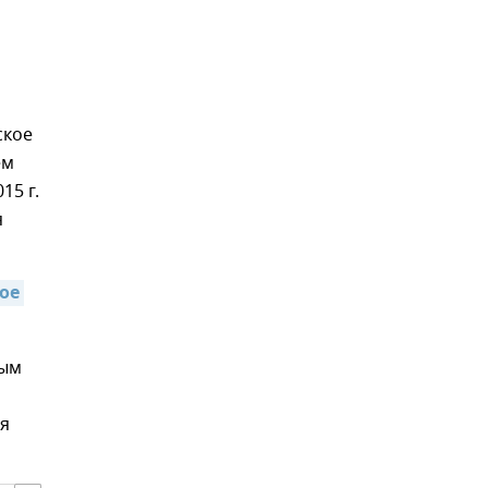
ское
ем
15 г.
я
е 
мым
ря