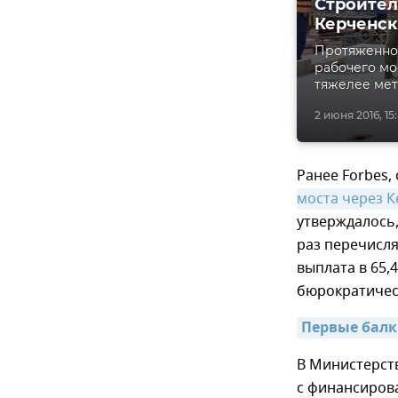
Строител
Керченск
Протяженност
рабочего мо
тяжелее ме
2 июня 2016, 15
Ранее Forbes,
моста через 
утверждалось,
раз перечисля
выплата в 65,
бюрократичес
Первые балк
В Министерств
с финансиро