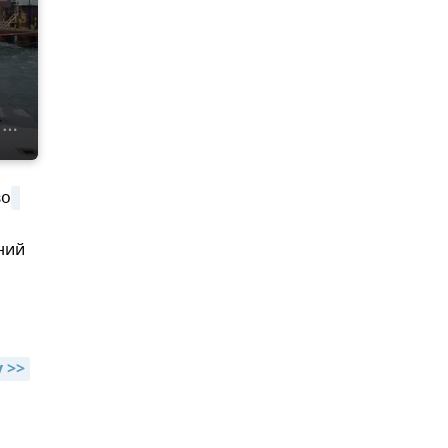
во
ний
 >>