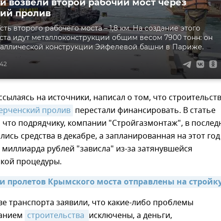
и возвели второй рабочий мост через
ий пролив
ь второго рабочего моста – 1,8 км. На создание этого
ста идут металлоконструкции общим весом 7900 тонн: он
таллической конструкции Эйфелевой башни в Париже.
:42
 ссылаясь на источники, написал о том, что строительст
Керченский пролив
перестали финансировать. В статье
 что подрядчику, компании "Стройгазмонтаж", в послед
лись средства в декабре, а запланированная на этот год
4 миллиарда рублей "зависла" из-за затянувшейся
кой процедуры.
и пролетов Крымского моста отправлены на стройку
е транспорта заявили, что какие-либо проблемы
ванием
строительства 
исключены, а деньги,