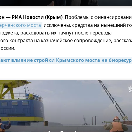
юн — РИА Новости (Крым)
. Проблемы с финансирован
ерченского моста
исключены, средства на нынешний г
юджета, расходовать их начнут после перевода
ого контракта на казначейское сопровождение, рассказ
оссии.
ают влияние стройки Крымского моста на биоресур