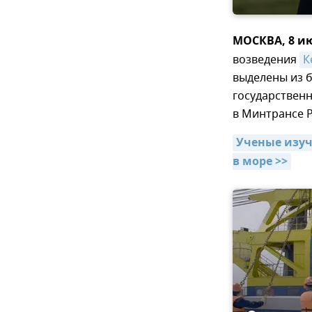
МОСКВА, 8 и
возведения
К
выделены из б
государственн
в Минтрансе Р
Ученые изуч
в море >>