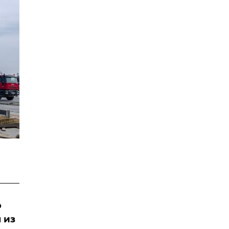
о
 из