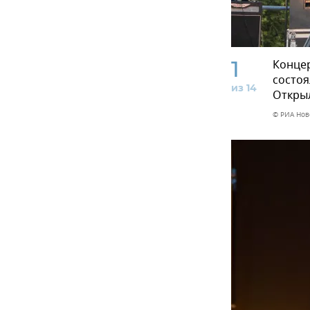
1
Концер
состоя
из 14
Открыл
© РИА Нов