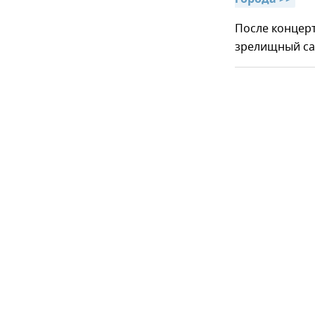
После концер
зрелищный са