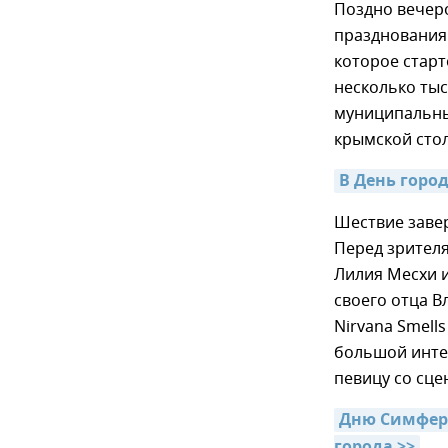
Поздно вечер
празднования 
которое старт
несколько тыс
муниципальных
крымской стол
В День горо
Шествие завер
Перед зрителя
Лилия Месхи 
своего отца 
Nirvana Smells
большой интер
певицу со сце
Дню Симферо
города >>