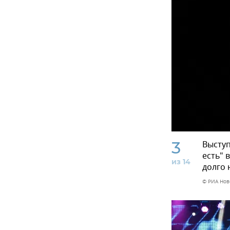
3
Выступ
есть" 
из 14
долго 
© РИА Нов