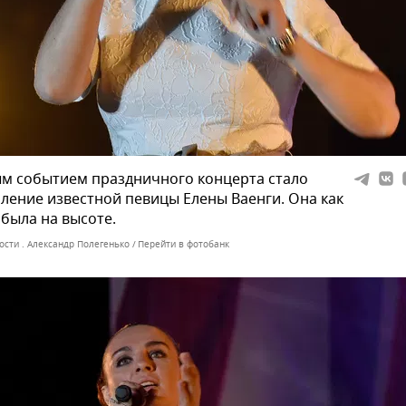
м событием праздничного концерта стало
ление известной певицы Елены Ваенги. Она как
 была на высоте.
ости . Александр Полегенько
Перейти в фотобанк