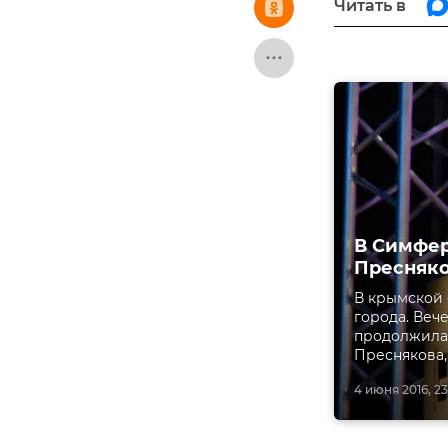
Читать в
В Симфер
Пресняк
В крымской 
города. Веч
продолжилас
Преснякова,
4 июня 2016, 23