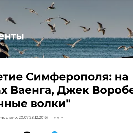
енты
етие Симферополя: на
х Ваенга, Джек Вороб
чные волки"
новлено: 20:07 28.12.2016)