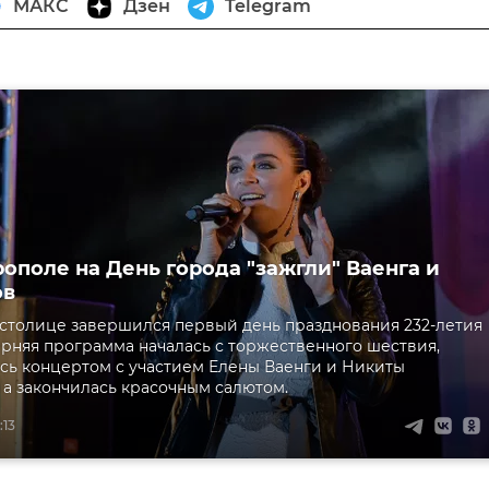
МАКС
Дзен
Telegram
ополе на День города "зажгли" Ваенга и
ов
столице завершился первый день празднования 232-летия
ерняя программа началась с торжественного шествия,
ь концертом с участием Елены Ваенги и Никиты
 а закончилась красочным салютом.
:13