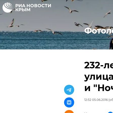
Фотол
232-л
улица
и "Но
12:52 05.06.2016
(об