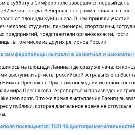
ом в субботу в Симферополе завершился первый день
232-летия города. Вечерняя программа началась с шест
овало от площади Куйбышева. В нем приняли участие
яч человек: студенты, пенсионеры, спортсмены, сотруд
 предприятий, представители органов власти, гости
ицы, в том числе из других регионов России.
да симферопольцы сыграли в баскетбол и шахматы 
шилось на площади Ленина, где сразу же начался конце
ми выступили артисты российской эстрады Елена Ваенг
и Никита Пресняков. При этом последний исполнил пес
Владимира Преснякова "Аэропорты" и произведение гру
 like teen spirit. В то же время выступление Ваенги вызва
ес у публики, которая длительное время не отпускала
ны.
поля посвящается: ТОП-10 достопримечательностей