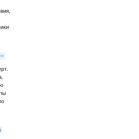
вия,
ники
>>
рт.
а,
ню
ппы
ло
 