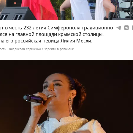
т в честь 232-летия Симферополя традиционно
лся на главной площади крымской столицы.
а его российская певица Лилия Месхи.
ости . Владислав Сергиенко
Перейти в фотобанк