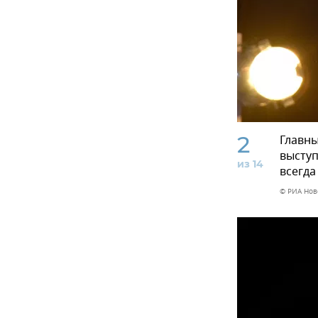
2
Главны
выступ
из 14
всегда
© РИА Нов