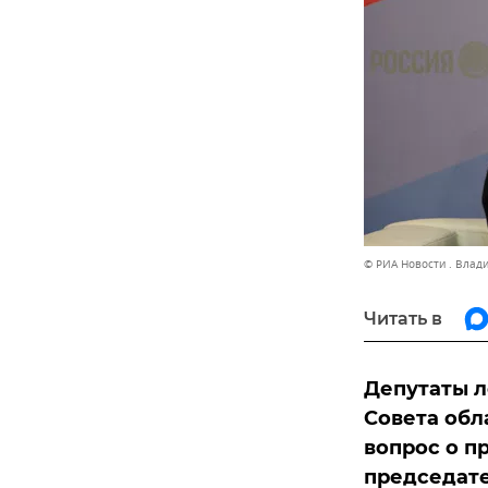
© РИА Новости . Влад
Читать в
Депутаты л
Совета обл
вопрос о п
председате