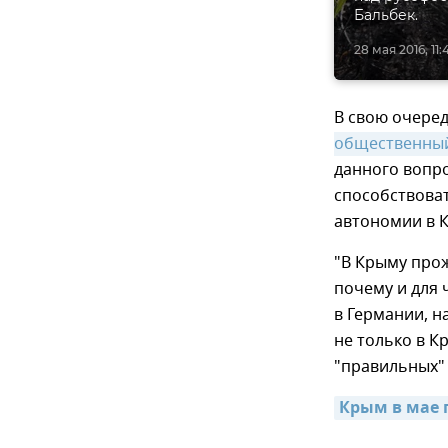
Бальбек.
28 мая 2016, 11:
В свою очере
общественный
данного вопр
способствова
автономии в 
"В Крыму про
почему и для 
в Германии, н
не только в К
"правильных" 
Крым в мае 