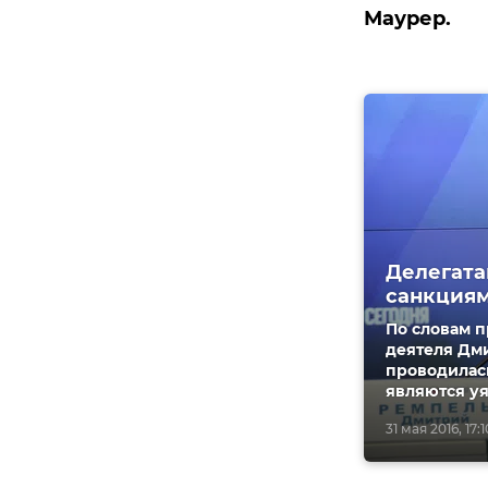
Маурер.
Делегата
санкциям
По словам п
деятеля Дм
проводилась
являются у
31 мая 2016, 17:1