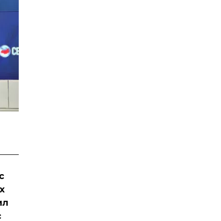
с
х
ил
с