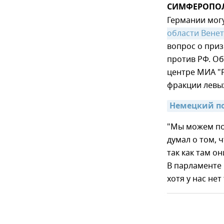
СИМФЕРОПОЛЬ
Германии мог
области Вене
вопрос о при
против РФ. Об
центре МИА "
фракции левых
Немецкий по
"Мы можем пос
думал о том, 
так как там о
В парламенте 
хотя у нас не