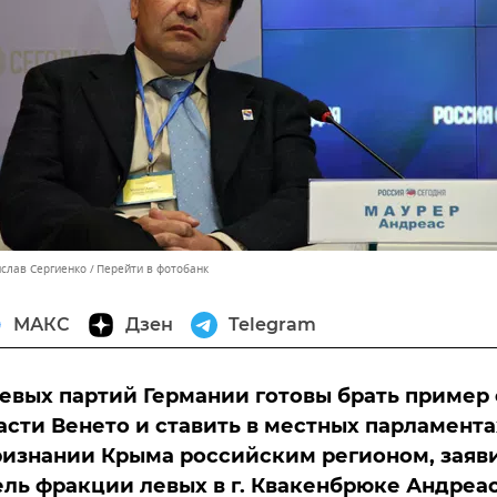
ислав Сергиенко
Перейти в фотобанк
МАКС
Дзен
Telegram
евых партий Германии готовы брать пример 
асти Венето и ставить в местных парламента
ризнании Крыма российским регионом, заяв
ль фракции левых в г. Квакенбрюке Андреа