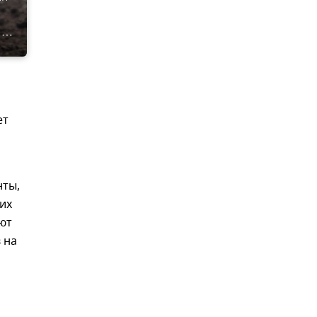
ет
нты,
их
ют
 на