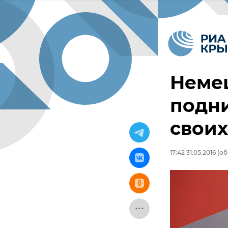
Немец
подни
своих
17:42 31.05.2016
(об