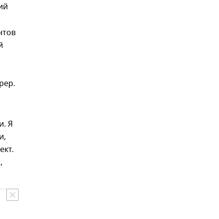
ий
нтов
й
рер.
и. Я
и,
ект.
,