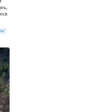
и
ать,
ятся
ь" 
во
ан