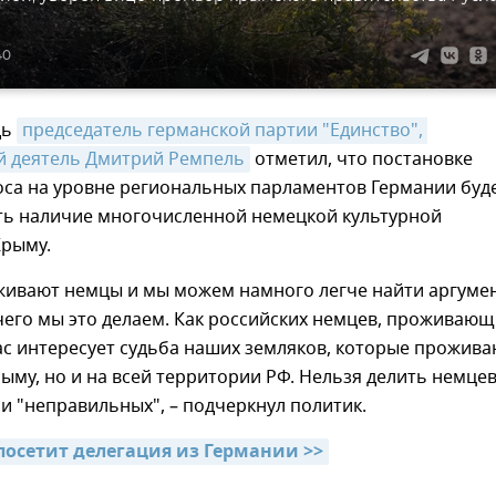
40
дь
председатель германской партии "Единство", 
 деятель Дмитрий Ремпель
отметил, что постановке
оса на уровне региональных парламентов Германии буд
ть наличие многочисленной немецкой культурной
Крыму.
живают немцы и мы можем намного легче найти аргуме
чего мы это делаем. Как российских немцев, проживающ
ас интересует судьба наших земляков, которые прожива
рыму, но и на всей территории РФ. Нельзя делить немцев
и "неправильных", – подчеркнул политик.
посетит делегация из Германии >>