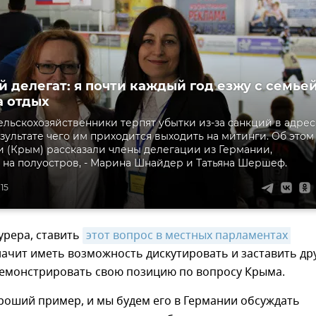
 делегат: я почти каждый год езжу с семье
а отдых
льскохозяйственники терпят убытки из-за санкций в адрес
езультате чего им приходится выходить на митинги. Об этом
 (Крым) рассказали члены делегации из Германии,
на полуостров, - Марина Шнайдер и Татьяна Шершеф.
:15
урера, ставить
этот вопрос в местных парламентах 
начит иметь возможность дискутировать и заставить др
емонстрировать свою позицию по вопросу Крыма.
роший пример, и мы будем его в Германии обсуждать