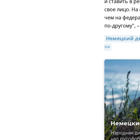
и ставить в р
свое лицо. На
чем на федера
по-другому", –
Немецкий де
>>
Немецкие
Народная ди
над русофоб