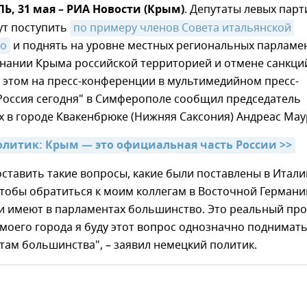
, 31 мая – РИА Новости (Крым)
. Депутаты левых парт
ут поступить
по примеру членов Совета итальянской 
то
и поднять на уровне местных региональных парламе
знании Крыма российской территорией и отмене санкци
 этом на пресс-конференции в мультимедийном пресс-
Россия сегодня" в Симферополе сообщил председатель
 в городе Квакенбрюке (Нижняя Саксония) Андреас Мау
литик: Крым — это официальная часть России >>
тавить такие вопросы, какие были поставлены в Итали
чтобы обратиться к моим коллегам в Восточной Германи
ни имеют в парламентах большинство. Это реальный про
моего города я буду этот вопрос однозначно поднимать
т там большинства", – заявил немецкий политик.