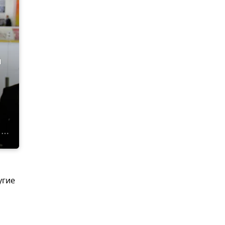
й
угие