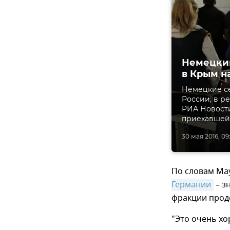
Немецкий
в Крым н
Немецкие се
России, в р
РИА Новости
приехавшей 
30 мая 2016, 09
По словам Ма
Германии
– з
фракции прод
"Это очень хо