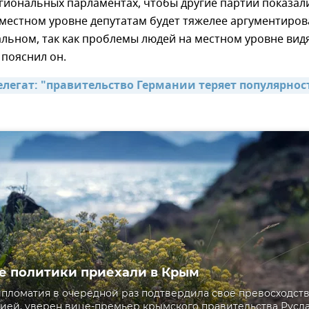
егиональных парламентах, чтобы другие партии показал
 местном уровне депутатам будет тяжелее аргументиров
льном, так как проблемы людей на местном уровне вид
 пояснил он.
легат: "правительство Германии теряет популярност
 политики приехали в Крым
пломатия в очередной раз подтвердила свое превосходст
ией, уверен вице-премьер крымского правительства Русл