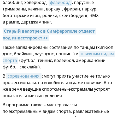
блоббинг, ховерборд,
флайборд
, парусные
тримараны, каякинг, воркаут, фриран, паркур,
богатырские игры, ролики, скейтбординг, BМХ
в рампе, дертджампинг.
Старый велотрек в Симферополе отдают 
под инвестпроект >>
Также запланированы состязания по танцам (хип-хоп
дэнс, брейкинг, хаус дэнс, поппинг) и
пляжным видам 
спорта
(футбол, теннис, волейбол, американский
футбол, слеклайн).
В
соревнованиях 
смогут приять участие не только
профессионалы, но и любители и даже новички. В то
же время ведущие спортсмены-экстремалы устроят
показательные выступления.
В программе также – мастер-классы
по экстремальным видам спорта, развлекательные