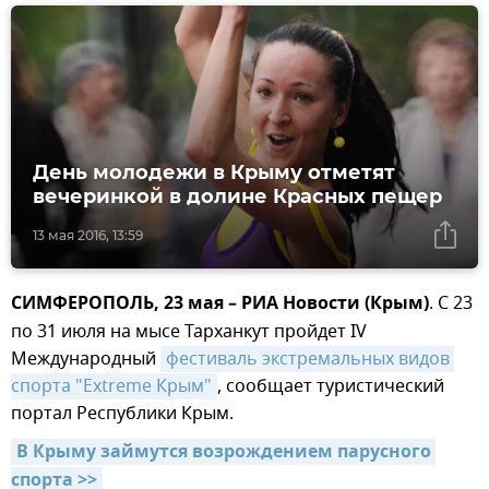
День молодежи в Крыму отметят
вечеринкой в долине Красных пещер
13 мая 2016, 13:59
СИМФЕРОПОЛЬ, 23 мая – РИА Новости (Крым)
. С 23
по 31 июля на мысе Тарханкут пройдет IV
Международный
фестиваль экстремальных видов 
спорта "Extreme Крым"
, сообщает туристический
портал Республики Крым.
В Крыму займутся возрождением парусного 
спорта >>