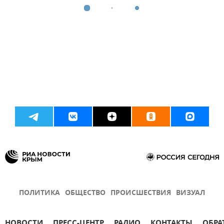
ПОЛИТИКА
ОБЩЕСТВО
ПРОИСШЕСТВИЯ
ВИЗУАЛ
НОВОСТИ
ПРЕСС-ЦЕНТР
РАДИО
КОНТАКТЫ
ОБРА