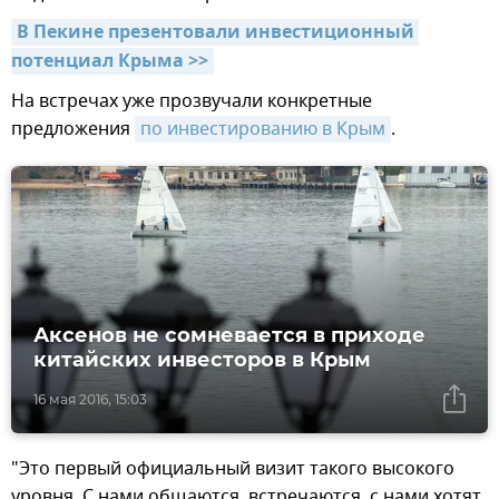
В Пекине презентовали инвестиционный 
потенциал Крыма >>
На встречах уже прозвучали конкретные
предложения
по инвестированию в Крым
.
Аксенов не сомневается в приходе
китайских инвесторов в Крым
16 мая 2016, 15:03
"Это первый официальный визит такого высокого
уровня. С нами общаются, встречаются, с нами хотят