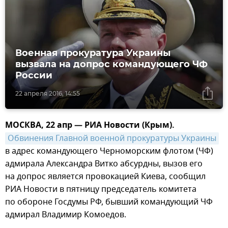
Военная прокуратура Украины
вызвала на допрос командующего ЧФ
России
22 апреля 2016, 14:55
МОСКВА, 22 апр — РИА Новости (Крым).
Обвинения Главной военной прокуратуры Украины
в адрес командующего Черноморским флотом (ЧФ)
адмирала Александра Витко абсурдны, вызов его
на допрос является провокацией Киева, сообщил
РИА Новости в пятницу председатель комитета
по обороне Госдумы РФ, бывший командующий ЧФ
адмирал Владимир Комоедов.