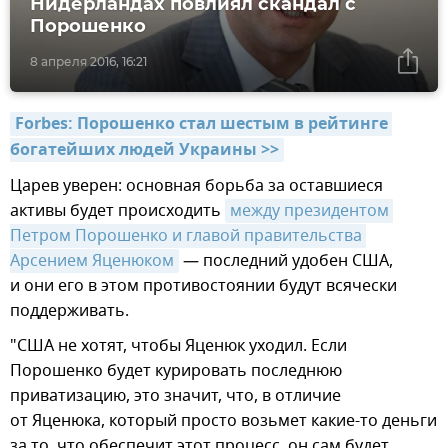
Нидерландах повлиял скандал с
Порошенко
8 апреля 2016, 16:21
Forbes: Порошенко стал шестым в рейтинге 
богатейших людей Украины >>
Царев уверен: основная борьба за оставшиеся
активы будет происходить
между президентом 
Петром Порошенко и главой правительства 
Арсением Яценюком
— последний удобен США,
и они его в этом противостоянии будут всячески
поддерживать.
"США не хотят, чтобы Яценюк уходил. Если
Порошенко будет курировать последнюю
приватизацию, это значит, что, в отличие
от Яценюка, который просто возьмет какие-то деньги
за то, что обеспечит этот процесс, он сам будет