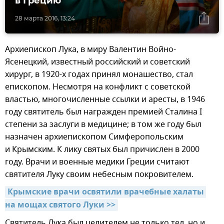
в Грецию
28 марта 2016, 13:24
Архиепископ Лука, в миру Валентин Войно-
Ясенецкий, известный российский и советский
хирург, в 1920-х годах принял монашество, стал
епископом. Несмотря на конфликт с советской
властью, многочисленные ссылки и аресты, в 1946
году святитель был награжден премией Сталина I
степени за заслуги в медицине; в том же году был
назначен архиепископом Симферопольским
и Крымским. К лику святых был причислен в 2000
году. Врачи и военные медики Греции считают
святителя Луку своим небесным покровителем.
Крымские врачи освятили врачебные халаты 
на мощах святого Луки >>
Святитель Лука был целителем не только тел, но и