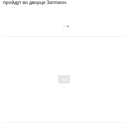
пройдут во дворце Заппион.