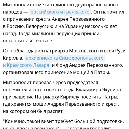
Митрополит отметил единство двух православных
народов —
российского и греческого
. Он напомнил
о принесении креста Андрея Первозванного
в Россию, Белоруссию и на Украину несколько лет
назад. Тогда миллионы верующих пришли
поклониться святыне.
Он поблагодарил патриарха Московского и всея Руси
Кирилла,
архиепископа Симферопольского 
и Крымского Лазаря
и Фонд Андрея Первозванного,
организовавшего принесение мощей в Патры.
Митрополит передал через председателя
попечительского совета фонда Владимира Якунина
приглашение Патриарху Кириллу посетить Патры,
где хранятся мощи Андрея Первозванного и крест,
на котором он был распят.
"Конечно, такой визит требует большой подготовки,
но он вполне возможен", — сказал митрополит