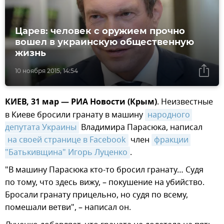
Царев: человек с оружием прочно
вошел в украинскую общественную
жизнь
10 ноября 2015, 14:54
КИЕВ, 31 мар — РИА Новости (Крым)
. Неизвестные
в Киеве бросили гранату в машину
народного 
депутата Украины
Владимира Парасюка, написал
на своей странице в Facebook
член
фракции 
"Батькивщина" Игорь Луценко
.
"В машину Парасюка кто-то бросил гранату… Судя
по тому, что здесь вижу, – покушение на убийство.
Бросали гранату прицельно, но судя по всему,
помешали ветви", – написал он.