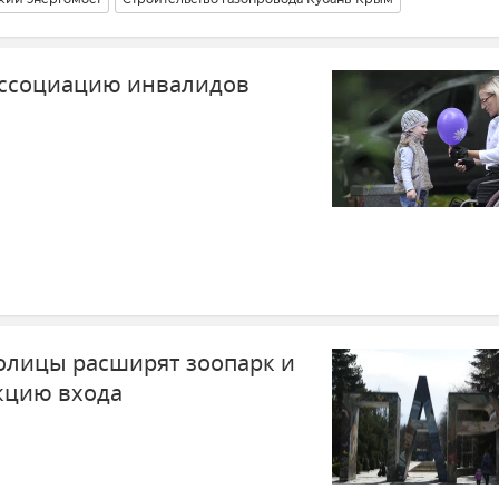
ассоциацию инвалидов
толицы расширят зоопарк и
кцию входа