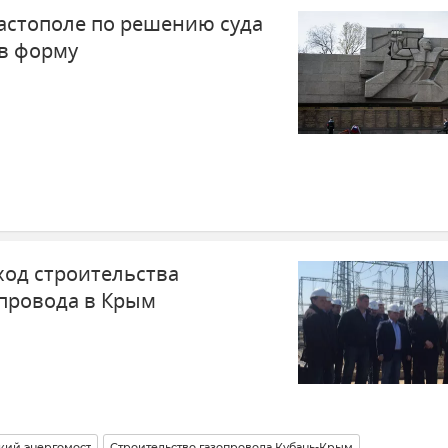
астополе по решению суда
 в форму
ход строительства
опровода в Крым
ий энергомост
Строительство газопровода Кубань-Крым