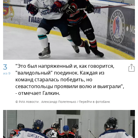
3
"Это был напряженный и, как говорится,
"валидольный" поединок. Каждая из
из 9
команд старалась победить, но
севастопольцы проявили волю и выиграли",
- отмечает Галкин.
© РИА Новости . Александр Полегенько
Перейти в фотобанк