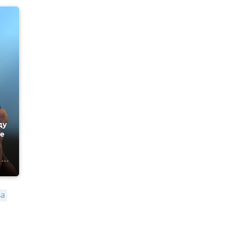
ду
ве
а 