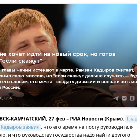
не хочет идти на новый срок, но готов
 "если скажут"
главы Чечни истекают в марте. Рамзан Кадыров считает,
лнил свою миссию, но "если скажут дальше служить — бу
 его словам, его мечта - создать дивизии и воевать во гла
и России.
, 12:14
СК-КАМЧАТСКИЙ, 27 фев – РИА Новости (Крым).
Глав
 Кадыров заявил
, что его время на посту руководителя
о, и что руководству государства надо найти другого