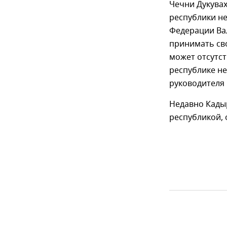
Чечни Дукувах
республики не
Федерации Вал
принимать сво
может отсутст
республике н
руководителя 
Недавно Кад
республикой, 