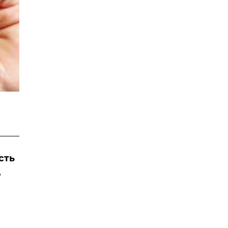
сть
,