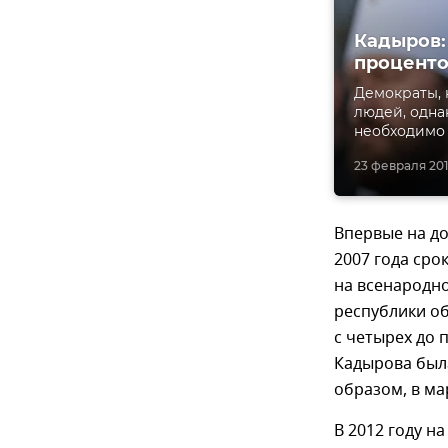
Кадыров:
процент
Демократы,
людей, одна
необходимо 
23 февраля 201
Впервые на д
2007 года сро
на всенародн
республики о
с четырех до 
Кадырова была
образом, в ма
В 2012 году н