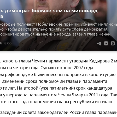
 я демократ больше чем на миллиард
ов
 которые получают Нобелевские премии, убивают миллион
ко, чтобы действительно понять суть слова демократия,
ориентироваться на мнение народа, заявил глава Чечни.
6, 18:00
олжность главы Чечни парламент утвердил Кадырова 2 
ком на четыре года. Однако в конце 2007 года
ом референдуме были внесены поправки в конституцию
б изменении срока полномочий главы и парламента
пяти лет. На второй (уже пятилетний) срок кандидатура
 утверждена парламентом Чечни 5 марта 2011 года. Та
рте этого года полномочия главы республики истекают.
а заседании совета законодателей России глава парламе