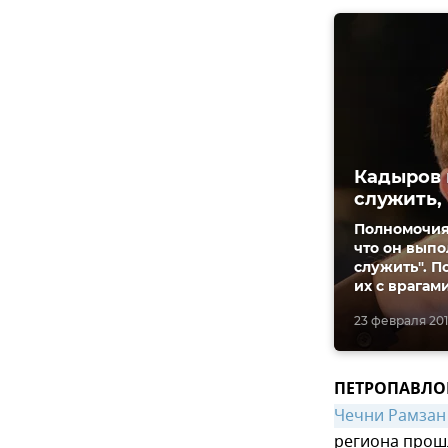
Кадыров 
служить,
Полномочия 
что он выпо
служить". По
их с врагам
23 февраля 2016
ПЕТРОПАВЛОВ
Чечни Рамзан
региона прошл