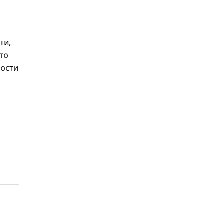
ти,
что
ности