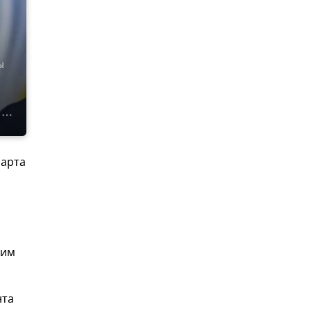
ы
марта
ким
нта