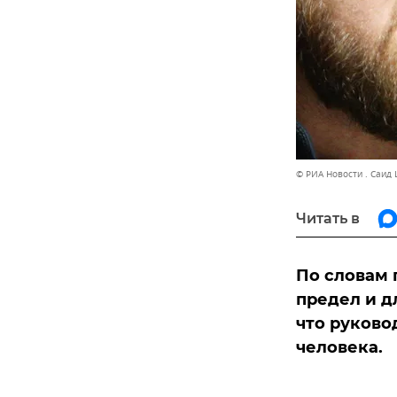
© РИА Новости . Саид
Читать в
По словам 
предел и д
что руково
человека.