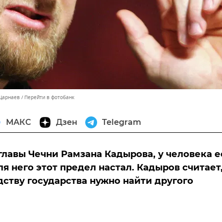
 Царнаев
Перейти в фотобанк
МАКС
Дзен
Telegram
главы Чечни Рамзана Кадырова, у человека е
ля него этот предел настал. Кадыров считает
дству государства нужно найти другого