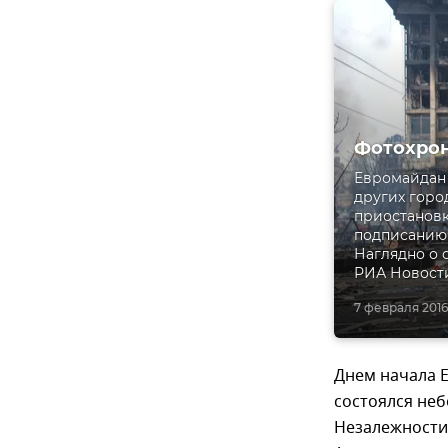
Фотохрон
Евромайдан 
других город
приостановк
подписанию
Наглядно о 
РИА Новости
7 февраля 2016,
Днем начала Е
состоялся не
Незалежности