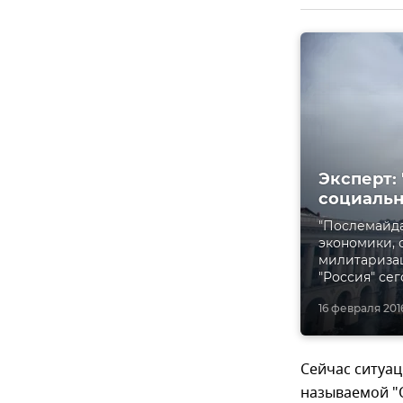
Эксперт:
социаль
"Послемайда
экономики, 
милитаризац
"Россия" се
16 февраля 2016
Сейчас ситуац
называемой "О