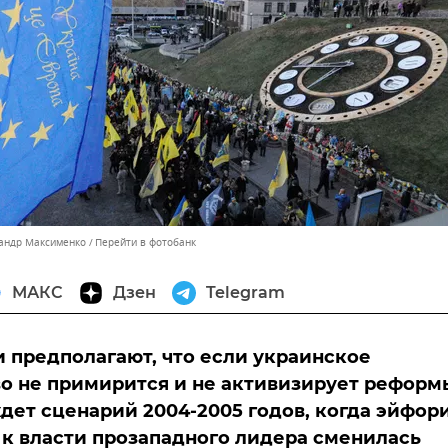
сандр Максименко
Перейти в фотобанк
МАКС
Дзен
Telegram
 предполагают, что если украинское
о не примирится и не активизирует реформ
ждет сценарий 2004-2005 годов, когда эйфор
 к власти прозападного лидера сменилась