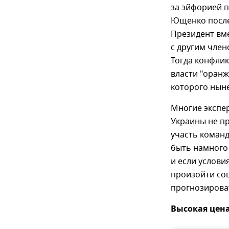
за эйфорией п
Ющенко после
Президент вм
с другим чле
Тогда конфли
власти "оранж
которого ныне
Многие экспер
Украины не пр
участь команд
быть намного 
и если услови
произойти соц
прогнозирова
Высокая цен