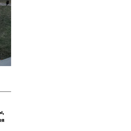
ы,
ия