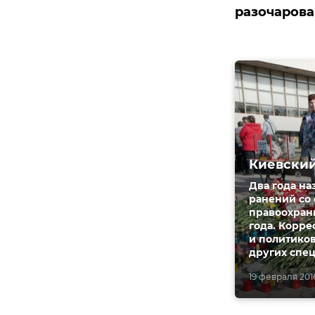
разочарова
Киевский
Два года на
ранений со
правоохрани
года. Корр
и политиков
других спе
19 февраля 2016