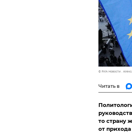
© РИА Новости . Алек
Читать в
Политологи
руководств
то страну 
от прихода