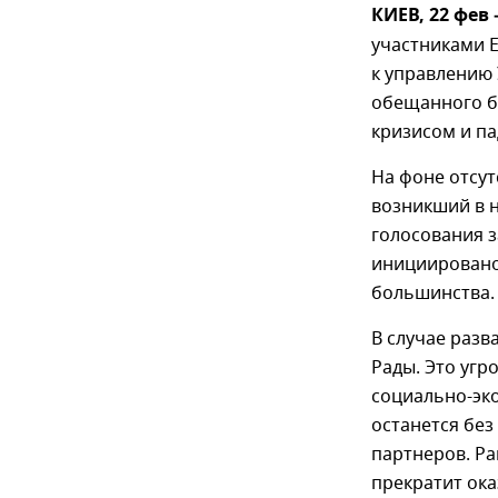
КИЕВ, 22 фев
участниками 
к управлению 
обещанного б
кризисом и па
На фоне отсу
возникший в н
голосования з
инициировано
большинства.
В случае раз
Рады. Это уг
социально-эко
останется бе
партнеров. Ра
прекратит ок