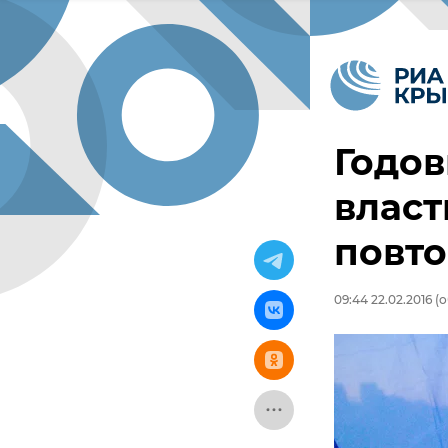
Годо
власт
повт
09:44 22.02.2016
(о