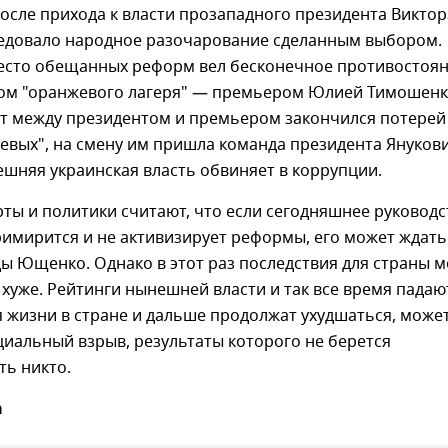
осле прихода к власти прозападного президента Виктор
довало народное разочарование сделанным выбором.
есто обещанных реформ вел бесконечное противостоя
ном "оранжевого лагеря" — премьером Юлией Тимошенк
кт между президентом и премьером закончился потерей
евых", на смену им пришла команда президента Януков
шняя украинская власть обвиняет в коррупции.
ты и политики считают, что если сегодняшнее руководс
имирится и не активизирует реформы, его может ждать
ы Ющенко. Однако в этот раз последствия для страны м
хуже. Рейтинги нынешней власти и так все время падаю
я жизни в стране и дальше продолжат ухудшаться, може
иальный взрыв, результаты которого не берется
ть никто.
а