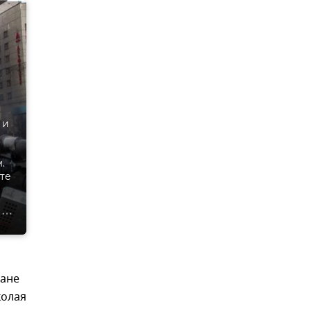
 и
.
те
дане
колая