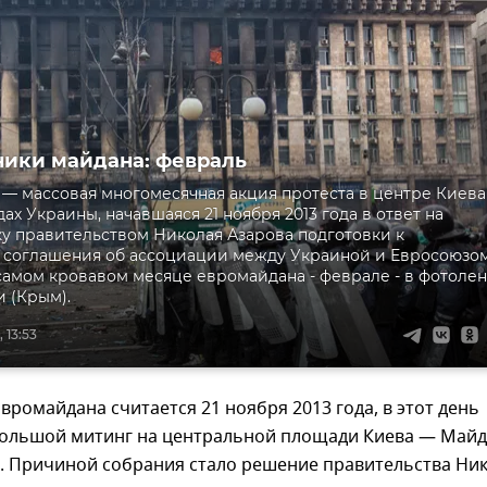
ики майдана: февраль
— массовая многомесячная акция протеста в центре Киева
ах Украины, начавшаяся 21 ноября 2013 года в ответ на
у правительством Николая Азарова подготовки к
 соглашения об ассоциации между Украиной и Евросоюзом
самом кровавом месяце евромайдана - феврале - в фотолен
 (Крым).
 13:53
вромайдана считается 21 ноября 2013 года, в этот день
большой митинг на центральной площади Киева — Май
. Причиной собрания стало решение правительства Ни