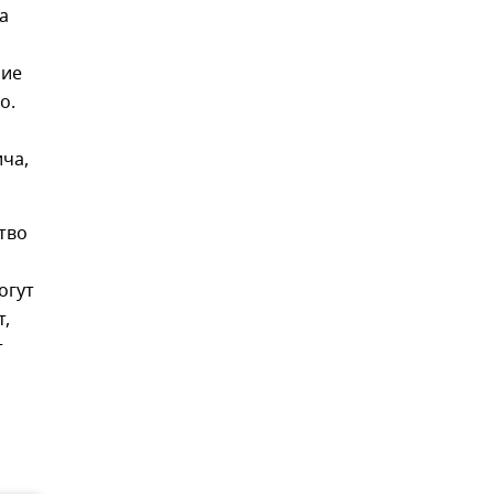
а
ние
о.
ича,
тво
огут
т,
т