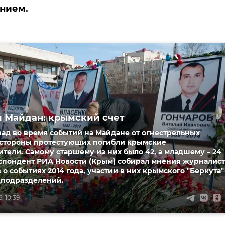
нием.
 Майдан: крымский счет
зад во время событий на Майдане от огнестрельных
 стороны протестующих погибли крымские
тели. Самому старшему из них было 42, а младшему – 24
еспондент РИА Новости (Крым) собирал мнения журналис
 о событиях 2014 года, участии в них крымского "Беркута"
цподразделений.
, 10:39