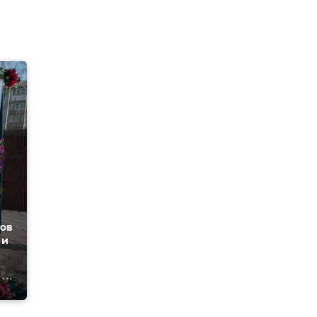
тов
 и