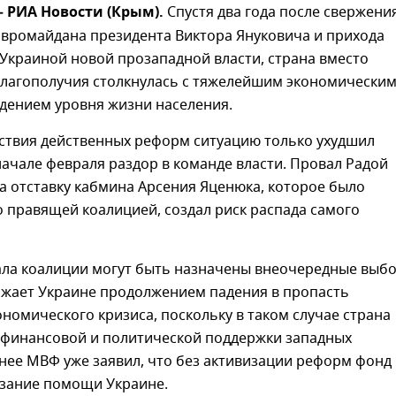
 – РИА Новости (Крым).
Спустя два года после свержени
Евромайдана президента Виктора Януковича и прихода
Украиной новой прозападной власти, страна вместо
лагополучия столкнулась с тяжелейшим экономически
дением уровня жизни населения.
тствия действенных реформ ситуацию только ухудшил
ачале февраля раздор в команде власти. Провал Радой
а отставку кабмина Арсения Яценюка, которое было
 правящей коалицией, создал риск распада самого
вала коалиции могут быть назначены внеочередные выб
рожает Украине продолжением падения в пропасть
номического кризиса, поскольку в таком случае страна
з финансовой и политической поддержки западных
нее МВФ уже заявил, что без активизации реформ фонд
азание помощи Украине.