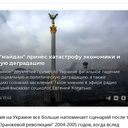
 "майдан" принес катастрофу экономики и
ную деградацию
нное" двухлетие принесло Украине фатальное падение
социальную и политическую деградацию, а также
ию сознания населения. Такое мнение в эфире радио
годня высказал социолог Евгений Копатько.
, 13:48
ия на Украине все больше напоминает сценарий после 
ранжевой революции" 2004-2005 годов, когда вслед