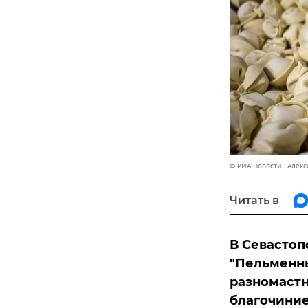
© РИА Новости . Алек
Читать в
В Севастоп
"Пельменны
разномастн
благочиние