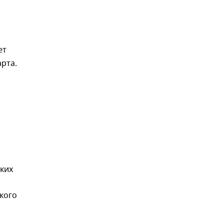
ет
рта.
ских
кого