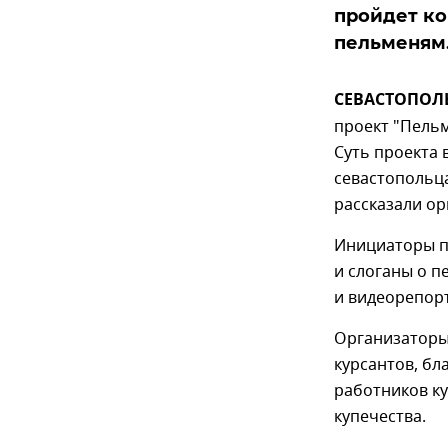
пройдет ко
пельменям
СЕВАСТОПОЛЬ,
проект "Пельм
Суть проекта 
севастопольц
рассказали ор
Инициаторы пр
и слоганы о п
и видеорепор
Организаторы 
курсантов, бл
работников ку
купечества.