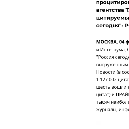
процитирова
агентства 
цитируемы
сегодня": 
МОСКВА, 04 ф
и Интегрума,
"Россия сегод
выгруженным и
Новости (в со
1 127 002 цита
шесть вошли е
цитат) и ПРАЙ
тысяч наиболе
журналы, инф