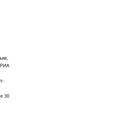
ным,
 РИА
п-
е 30