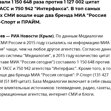
ли 1 150 648 раза против 1 127 002 цитат
ТАСС и 750 942 "Интерфакса". В топ самых
х СМИ вошли еще два бренда МИА "Россия
Р-Спорт и ПРАЙМ.
ев — РИА Новости (Крым).
По данным Медиалогии
 СМИ России в 2015 году ссылались на информацию МИА
ня" чаще, чем на любое другое агентство. Согласно дан
з системы "Медиалогия", в 2015 году количество цитат
ставе МИА "Россия сегодня") составило 1 150 648 против
т ТАСС и 750 942 агентства "Интерфакс". Кроме того, в то
ще два бренда МИА "Россия сегодня": Р-Спорт (131 427
М (51 849 цитат). База Медиалогии включает в себя свыш
е влиятельных источников: телевидение, радио, газеты,
ормационные агентства, интернет-СМИ и блоги.