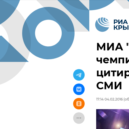
МИА "
чемпи
цити
СМИ
17:14 04.02.2016
(об