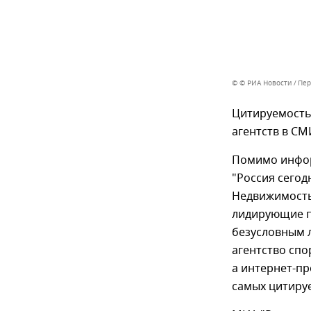
© © РИА Новости
Пер
Цитируемость
агентств в СМ
Помимо инфор
"Россия сегод
Недвижимость
лидирующие по
безусловным 
агентство спо
а интернет-пр
самых цитиру