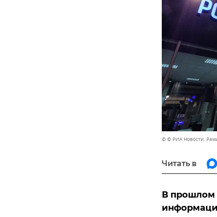
© © РИА Новости. Рам
Читать в
В прошлом 
информацию