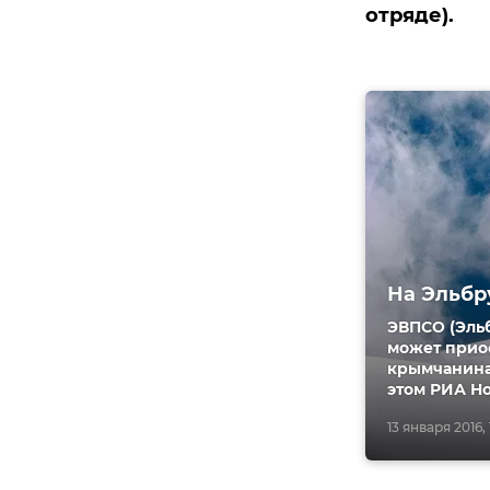
отряде).
На Эльбр
ЭВПСО (Эль
может прио
крымчанина,
этом РИА Но
13 января 2016, 