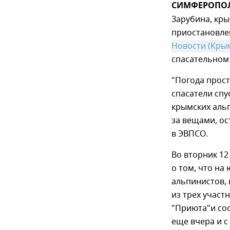
СИМФЕРОПОЛЬ
Зарубина, кр
приостановле
Новости (Кры
спасательном 
"Погода прост
спасатели спу
крымских аль
за вещами, ос
в ЭВПСО.
Во вторник 12
о том, что на
альпинистов,
из трех участ
"Приюта"и со
еще вчера и с