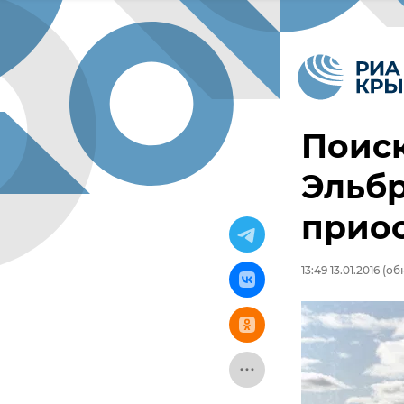
Поис
Эльб
прио
13:49 13.01.2016
(обн