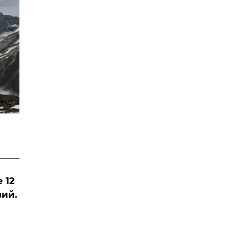
 12
вий.