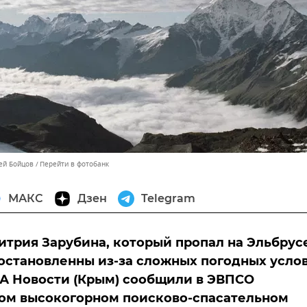
сей Бойцов
Перейти в фотобанк
МАКС
Дзен
Telegram
трия Зарубина, который пропал на Эльбрусе
остановленны из-за сложных погодных усло
А Новости (Крым) сообщили в ЭВПСО
ом высокогорном поисково-спасательном