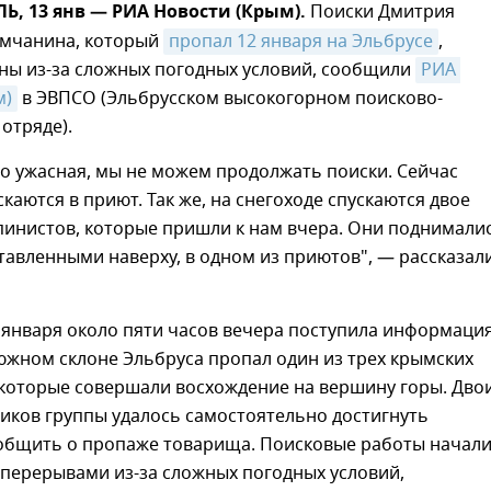
, 13 янв — РИА Новости (Крым).
Поиски Дмитрия
ымчанина, который
пропал 12 января на Эльбрусе
,
ны из-за сложных погодных условий, сообщили
РИА 
м)
в ЭВПСО (Эльбрусском высокогорном поисково-
отряде).
о ужасная, мы не можем продолжать поиски. Сейчас
скаются в приют. Так же, на снегоходе спускаются двое
пинистов, которые пришли к нам вчера. Они поднимали
тавленными наверху, в одном из приютов", — рассказал
 января около пяти часов вечера поступила информаци
 южном склоне Эльбруса пропал один из трех крымских
 которые совершали восхождение на вершину горы. Дво
ников группы удалось самостоятельно достигнуть
общить о пропаже товарища. Поисковые работы начал
 перерывами из-за сложных погодных условий,