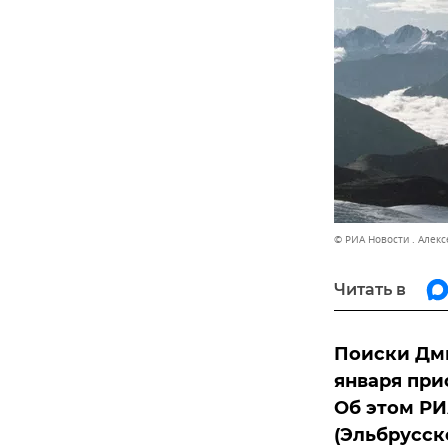
© РИА Новости . Алек
Читать в
Поиски Дми
января при
Об этом РИ
(Эльбрусск