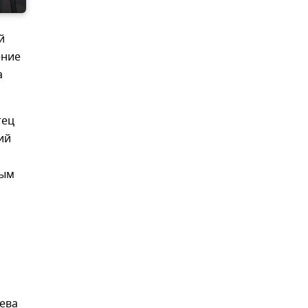
й
ение
а
тец
ий
рым
ева