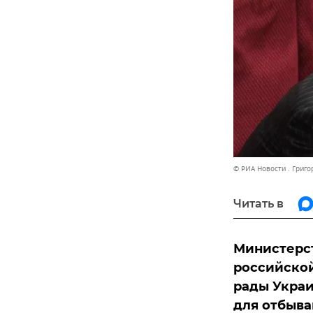
© РИА Новости . Григ
Читать в
Министерст
российской
рады Украи
для отбыва