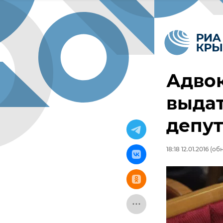
Адвок
выдат
депу
18:18 12.01.2016
(обн