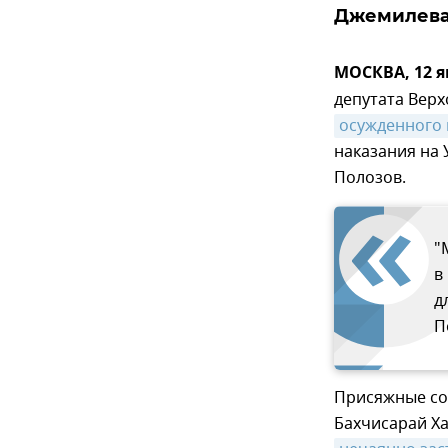
Джемилева
МОСКВА, 12 я
депутата Вер
осужденного 
наказания на
Полозов.
"
в
д
П
Присяжные соч
Бахчисарай Ха