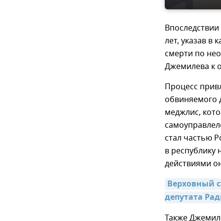
Впоследствии 
лет, указав в
смерти по нео
Джемилева к о
Процесс прив
обвиняемого д
меджлис, кот
самоуправлеле
стал частью 
в республику 
действиями о
Верховный с
депутата Рад
Также Джемил