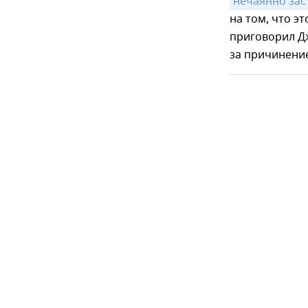
нечаянно зас
на том, что э
приговорил Д
за причинени