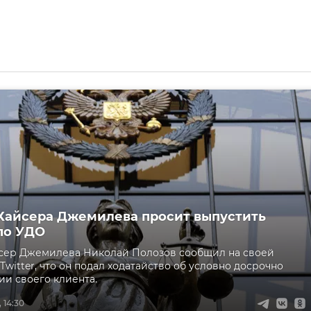
Хайсера Джемилева просит выпустить
по УДО
йсер Джемилева Николай Полозов сообщил на своей
Twitter, что он подал ходатайство об условно досрочно
и своего клиента.
 14:30