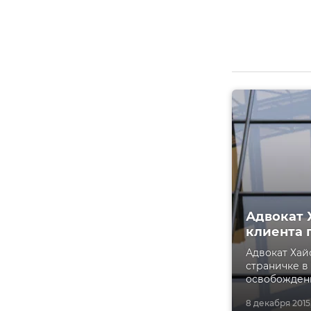
Адвокат 
клиента 
Адвокат Ха
страничке в 
освобождени
8 декабря 2015,