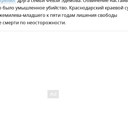
трелил
друга семьи Февзи Эдемова. Обвинение настаи
то было умышленное убийство. Краснодарский краевой с
жемилева-младшего к пяти годам лишения свободы
е смерти по неосторожности.