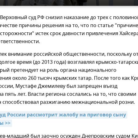
Верховный суд РФ снизил наказание до трех с половино
 качестве причины решения на то, что по статье "причин
сторожности" истек срок давности привлечения Хайсер
тветственности.
лек внимание российской общественности, поскольку о
олгое время (до 2013 года) возглавлял крымско-татарск
орый претендует на роль органа национального
ния около 260 тысяч крымских татар. После того как К
России, Мустафе Джемилеву был запрещен въезд
на пять лет. Власти региона сослались на то, что своими
н способствовал разжиганию межнациональной розни.
уд России рассмотрит жалобу на приговор сыну 
ы >>
ев-младший был заочно осужден Днепровским судом Ки