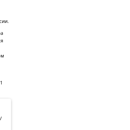
сии.
ра
ся
ом
—1
/