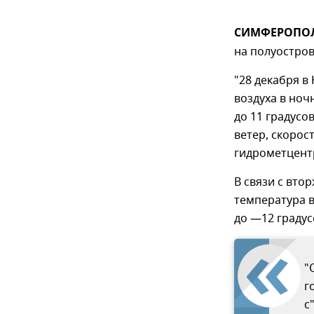
СИМФЕРОПОЛЬ,
на полуостров
"28 декабря в
воздуха в ноч
до 11 градусо
ветер, скорос
гидрометцент
В связи с вто
температура в
до —12 граду
"
г
с