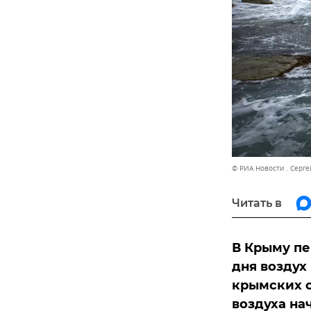
© РИА Новости . Серг
Читать в
В Крыму пе
дня воздух 
крымских с
воздуха нач