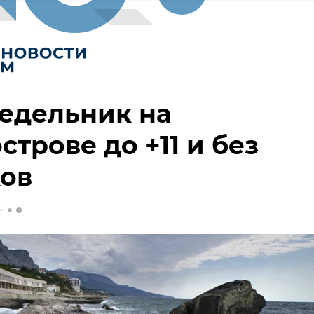
едельник на
строве до +11 и без
ков