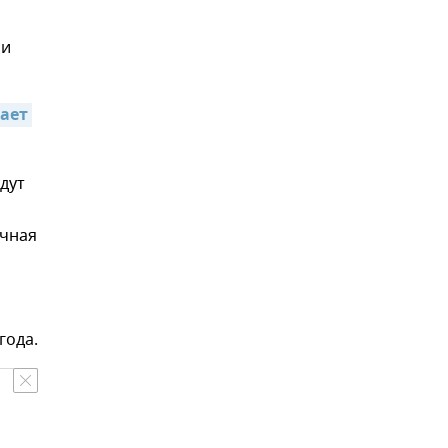
ии
ает 
дут
ичная
года.