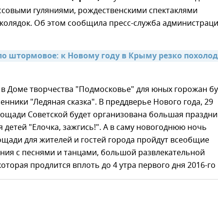
ссовыми гуляниями, рождественскими спектаклями
 колядок. Об этом сообщила пресс-служба администрац
о штормовое: к Новому году в Крыму резко похолод
 в Доме творчества "Подмосковье" для юных горожан бу
енники "Ледяная сказка". В преддверье Нового года, 29
площади Советской будет организована большая праздн
 детей "Елочка, зажгись!". А в саму новогоднюю ночь
ощади для жителей и гостей города пройдут всеобщие
яния с песнями и танцами, большой развлекательной
оторая продлится вплоть до 4 утра первого дня 2016-го 