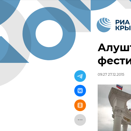
Алушт
фест
09:27 27.12.2015