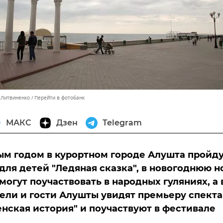
с Литвиненко
Перейти в фотобанк
МАКС
Дзен
Telegram
м годом в курортном городе Алушта пройд
для детей "Ледяная сказка", в новогоднюю н
могут поучаствовать в народных гуляниях, а 
ели и гости Алушты увидят премьеру спект
нская история" и поучаствуют в фестивале