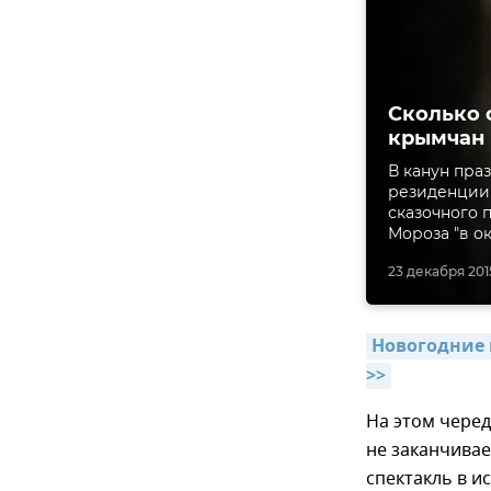
Сколько 
крымчан
В канун пра
резиденции 
сказочного п
Мороза "в ок
23 декабря 2015
Новогодние 
>>
На этом чере
не заканчивае
спектакль в и