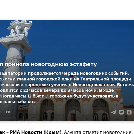
я приняла новогоднюю эстафету
й Евпатории продолжается череда новогодних событий.
ь огни главной городской елки на Театральной площади,
 массовые народные гуляния в Новогоднюю ночь. Встреч
одлится с 22 часов вечера до 3 часов ночи. В ходе
Когда часы 12 бьют..." горожане будут участвовать в
грах и забавах.
, 10:18
ек – РИА Новости (Крым).
Алушта отметит новогодние