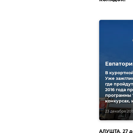
Евпатори
В курортно
Уже зажглис
где пройдут
2016 года пр
программы "
конкурсах, и
23 декабря 2015
АЛУШТА, 27 д