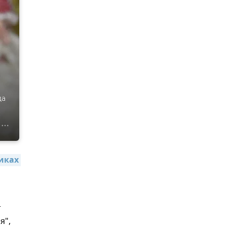
да
ках 
т
я",