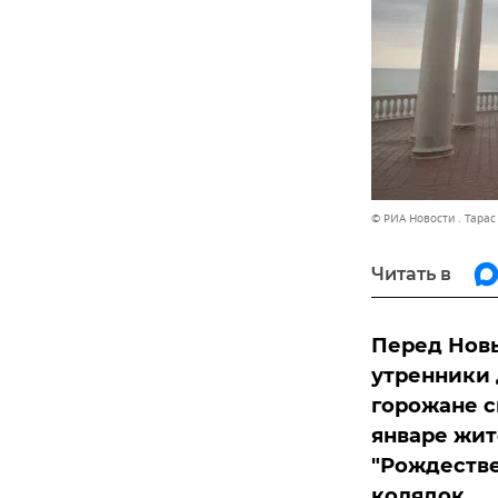
© РИА Новости . Тара
Читать в
Перед Новы
утренники 
горожане с
январе жит
"Рождестве
колядок.