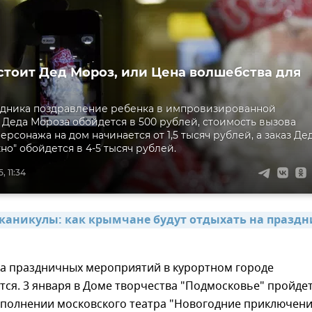
стоит Дед Мороз, или Цена волшебства для
здника поздравление ребенка в импровизированной
Деда Мороза обойдется в 500 рублей, стоимость вызова
ерсонажа на дом начинается от 1,5 тысяч рублей, а заказ Де
но" обойдется в 4-5 тысяч рублей.
, 11:34
каникулы: как крымчане будут отдыхать на праздни
да праздничных мероприятий в курортном городе
тся. 3 января в Доме творчества "Подмосковье" пройде
сполнении московского театра "Новогодние приключени