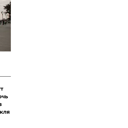
ут
очь
в
акля