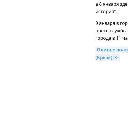
а 8 января зд
история".
9 января в го
пресс-службы
города в 11 ча
Оливье по-к
(Крым) >>