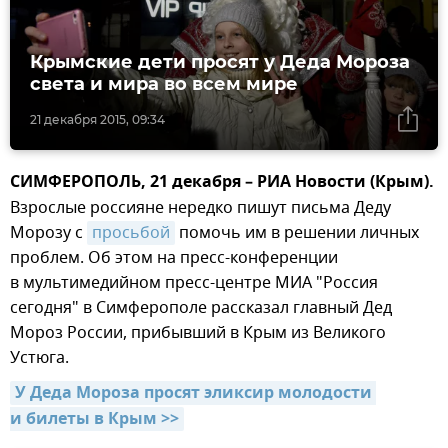
Крымские дети просят у Деда Мороза
света и мира во всем мире
21 декабря 2015, 09:34
СИМФЕРОПОЛЬ, 21 декабря – РИА Новости (Крым).
Взрослые россияне нередко пишут письма Деду
Морозу с
просьбой
помочь им в решении личных
проблем. Об этом на пресс-конференции
в мультимедийном пресс-центре МИА "Россия
сегодня" в Симферополе рассказал главный Дед
Мороз России, прибывший в Крым из Великого
Устюга.
У Деда Мороза просят эликсир молодости 
и билеты в Крым >>