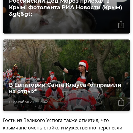
Российский Дед Мороз приехал в
Крым! Фотолента РИА Новости (Крым)
&gt;&gt;
В Евпатории Санта Клауса "отправили
на отдых"
13 декабря 2015, 16:42
Гость из Великого Устюга также отметил, что
крымчане очень стойко и мужественно перенесли