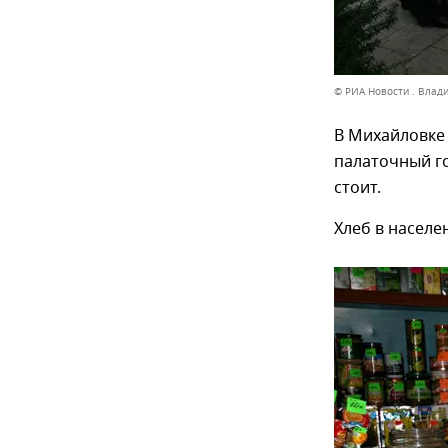
© РИА Новости . Влад
В Михайловке
палаточный го
стоит.
Хлеб в населе