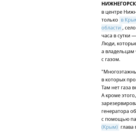
НИЖНЕГОРСК, 
в центре Нижн
только
в Крым
области
, сел
часа в сутки 
Люди, которые
а владельцам
с газом.
"Многоэтажный
в которых про
Там нет газа 
А кроме этого
зарезервирова
генератора о
с помощью па
(Крым)
глава 