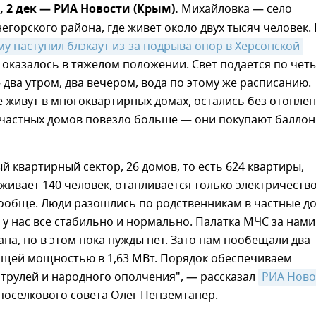
2 дек — РИА Новости (Крым).
Михайловка — село
егорского района, где живет около двух тысяч человек. 
у наступил блэкаут из-за подрыва опор в Херсонской 
о оказалось в тяжелом положении. Свет подается по чет
— два утром, два вечером, вода по этому же расписанию.
 живут в многоквартирных домах, остались без отоплен
 частных домов повезло больше — они покупают балло
 квартирный сектор, 26 домов, то есть 624 квартиры,
живает 140 человек, отапливается только электричеств
вообще. Люди разошлись по родственникам в частные д
, у нас все стабильно и нормально. Палатка МЧС за нами
на, но в этом пока нужды нет. Зато нам пообещали два
бщей мощностью в 1,63 МВт. Порядок обеспечиваем
трулей и народного ополчения", — рассказал
РИА Ново
поселкового совета Олег Пенземтанер.