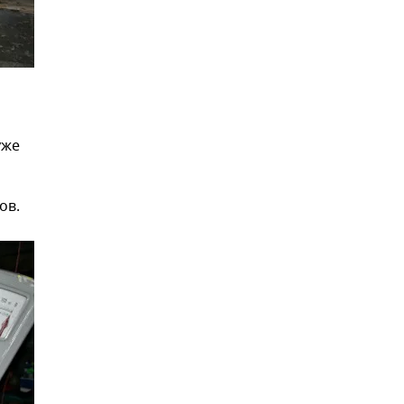
уже
ов.