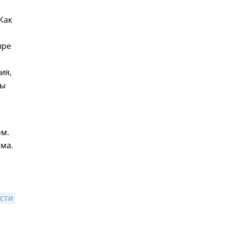
Как
ыре
ия,
ны
ом.
ома.
сти 