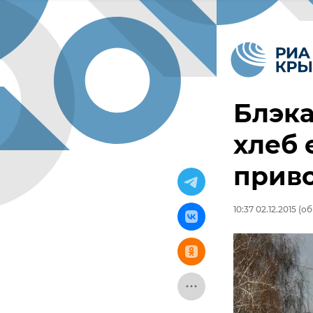
Блэка
хлеб 
прив
10:37 02.12.2015
(об