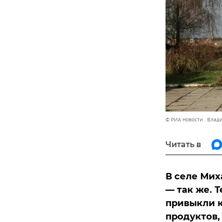
© РИА Новости . Влад
Читать в
В селе Мих
— так же. 
привыкли к
продуктов,