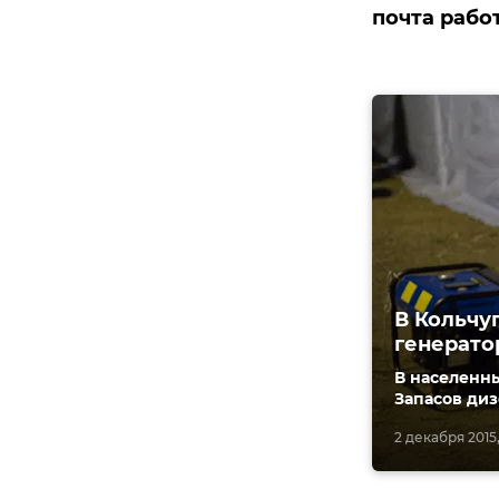
почта рабо
В Кольчу
генерато
В населенны
Запасов диз
2 декабря 2015,