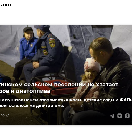
тают.
гинском сельском поселении не хватает
ров и дизтоплива
х пунктах нечем отапливать школы, детские сады и ФАП
еля осталось на два-три дня.
 10:41