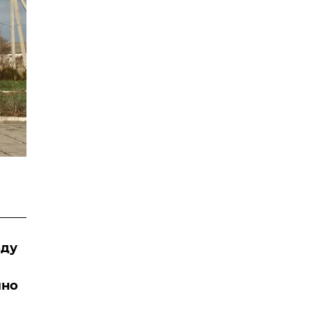
оду
лно