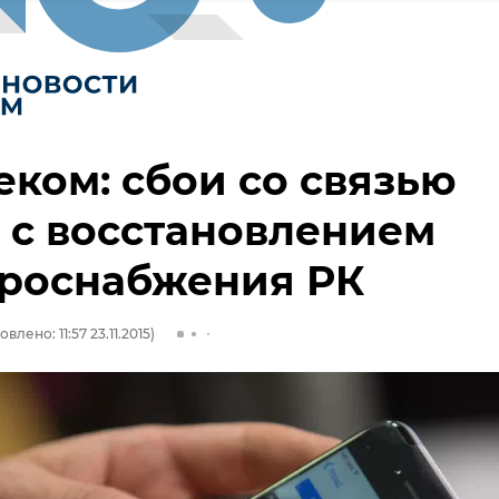
еком: сбои со связью
 с восстановлением
троснабжения РК
влено: 11:57 23.11.2015)