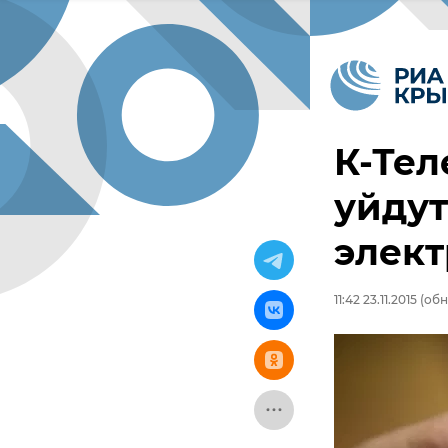
К-Тел
уйдут
элек
11:42 23.11.2015
(обно