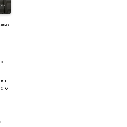
аких-
ль
рят
есто
т