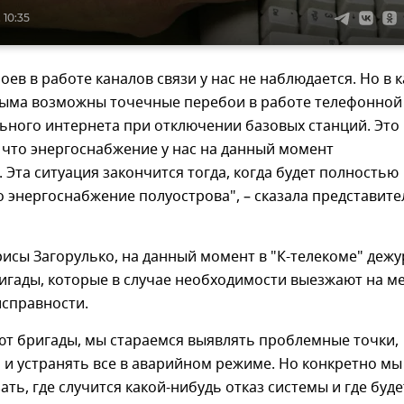
 10:35
оев в работе каналов связи у нас не наблюдается. Но в к
рыма возможны точечные перебои в работе телефонной
ьного интернета при отключении базовых станций. Это
, что энергоснабжение у нас на данный момент
 Эта ситуация закончится тогда, когда будет полностью
 энергоснабжение полуострова", – сказала представите
исы Загорулько, на данный момент в "К-телекоме" дежу
игады, которые в случае необходимости выезжают на м
исправности.
ют бригады, мы стараемся выявлять проблемные точки,
 и устранять все в аварийном режиме. Но конкретно мы
ать, где случится какой-нибудь отказ системы и где буде