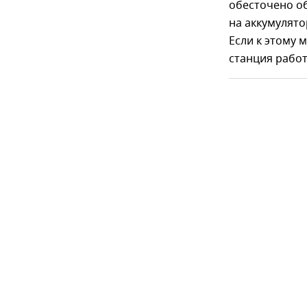
обесточено о
на аккумулято
Если к этому 
станция работ