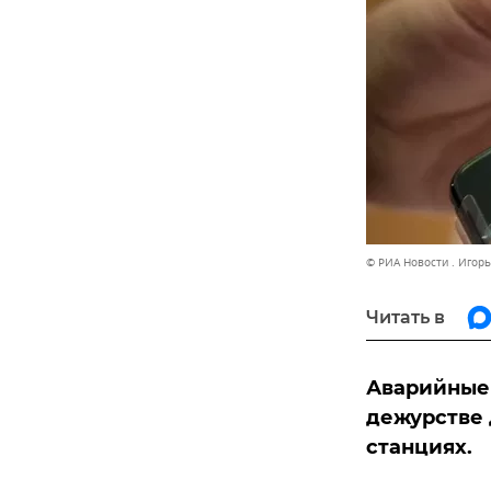
© РИА Новости . Игорь
Читать в
Аварийные 
дежурстве 
станциях.