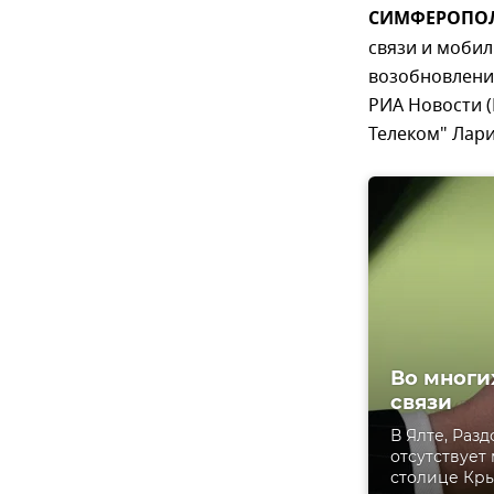
СИМФЕРОПОЛЬ,
связи и мобил
возобновлени
РИА Новости 
Телеком" Лари
Во многи
связи
В Ялте, Раз
отсутствует
столице Кры