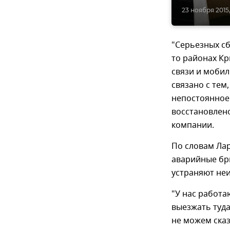
23 ноября 2015,
"Серьезных сб
то районах К
связи и мобил
связано с тем
непостоянное.
восстановлено
компании.
По словам Лар
аварийные бр
устраняют не
"У нас работа
выезжать туда
не можем сказ