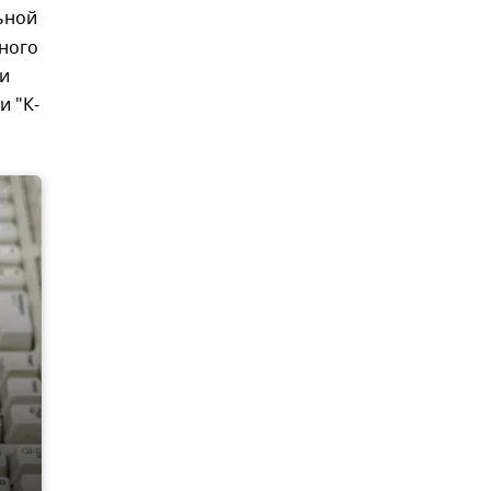
ьной
лного
ии
и "К-