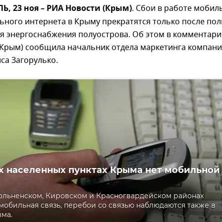
 23 ноя – РИА Новости (Крым)
. Сбои в работе мобил
ьного интернета в Крыму прекратятся только после по
я энергоснабжения полуострова. Об этом в комментар
(Крым) сообщила начальник отдела маркетинга компани
са Загорулько.
х населенных пунктах Крыма нет мобильной
дольненском, Кировском и Красногвардейском районах
 мобильная связь, перебои со связью наблюдаются также в
ма.