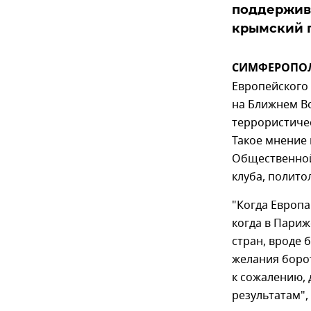
поддержива
крымский 
СИМФЕРОПОЛЬ,
Европейского
на Ближнем В
террористичес
Такое мнение 
Общественной
клуба, полито
"Когда Европ
когда в Париж
стран, вроде 
желания боро
к сожалению, 
результатам",