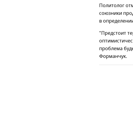
Политолог от
союзники про
в определении
"Предстоит те
оптимистическ
проблема буде
Форманчук.