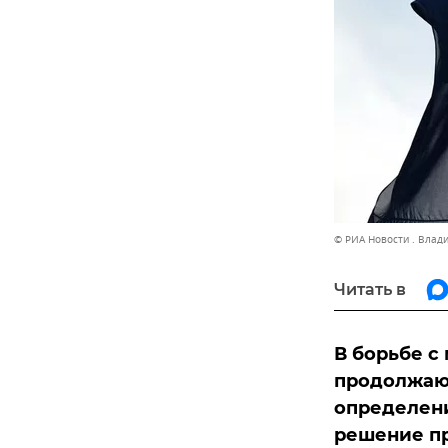
© РИА Новости . Влад
Читать в
В борьбе с
продолжаю
определени
решение пр