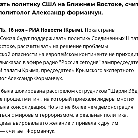
ть политику США на Ближнем Востоке, счи
политолог Александр Форманчук.
 16 ноя – РИА Новости (Крым).
Пока страны
 Союза будут поддерживать политику Соединенных Шта
остоке, рассчитывать на решение проблемы
кой опасности на европейском континенте не приходит
высказал в эфире радио "Россия сегодня" зампредседат
 палаты Крыма, председатель Крымского экспертного
лог Александр Форманчук.
а была шокирована расстрелом сотрудников "Шарли Эбд
е прошел митинг, на который приехали лидеры многих
была консолидация. Но это не более чем демонстрация
ться с мировым терроризмом, а реальная политика,
девальвировала это желание и привела к другим
 — считает Форманчук.