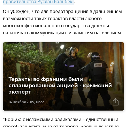
правительства Руслан Бальбек
.
Он убежден, что для предотвращения в дальнейшем
возможности таких терактов власти любого
многоконфессионального государства должны
налаживать коммуникации с исламским населением.
Теракты во Франции были
спланированной акцией - крымский
эксперт
14 ноября 2015, 10:22
"Борьба с исламскими радикалами – единственный
способ защитить мир от террора. Боевые действия,