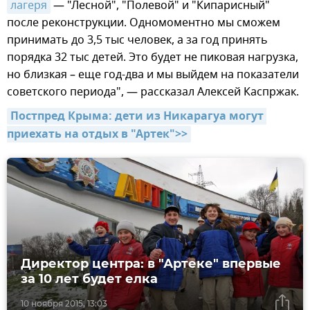
лагеря
— "Лесной", "Полевой" и "Кипарисный"
после реконструкции. Одномоментно мы сможем
принимать до 3,5 тыс человек, а за год принять
порядка 32 тыс детей. Это будет не пиковая нагрузка,
но близкая – еще год-два и мы выйдем на показатели
советского периода", — рассказал Алексей Каспржак.
Постпред Крыма: дети из Никарагуа могут 
приехать на отдых в "Артек">>
Директор центра: в "Артеке" впервые
за 10 лет будет елка
10 ноября 2015, 13:03