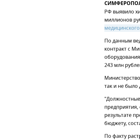
СИМФЕРОПОЛЬ,
РФ выявило х
миллионов ру
медицинского
По данным ве
контракт с М
оборудования 
243 млн рубле
Министерство
так и не было
"Должностные
предприятия, 
результате п
бюджету, сост
По факту раст