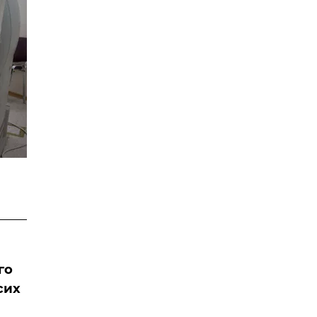
го
сих