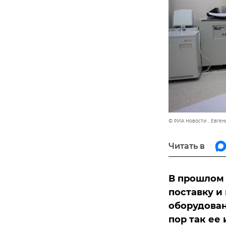
© РИА Новости . Евге
Читать в
В прошлом 
поставку и
оборудован
пор так ее