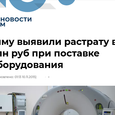
му выявили растрату 
лн руб при поставке
борудования
овлено: 01:13 10.11.2015)