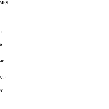
 МВД
о
е
ие
жды
му