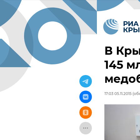
В Кры
145 м
медо
17:03 05.11.2015
(обн