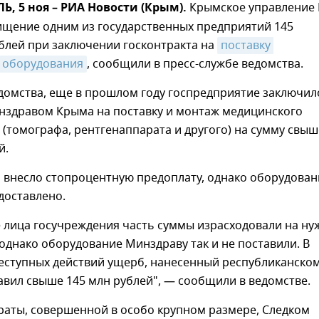
 5 ноя – РИА Новости (Крым).
Крымское управление
ищение одним из государственных предприятий 145
блей при заключении госконтракта на
поставку 
 оборудования
, сообщили в пресс-службе ведомства.
домства, еще в прошлом году госпредприятие заключил
инздравом Крыма на поставку и монтаж медицинского
(томографа, рентгенаппарата и другого) на сумму свыш
й.
 внесло стопроцентную предоплату, однако оборудован
 доставлено.
 лица госучреждения часть суммы израсходовали на ну
однако оборудование Минздраву так и не поставили. В
реступных действий ущерб, нанесенный республиканско
авил свыше 145 млн рублей", — сообщили в ведомстве.
раты, совершенной в особо крупном размере, Следком