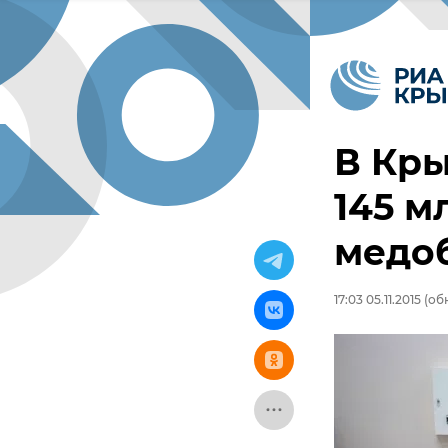
В Кры
145 м
медо
17:03 05.11.2015
(обн