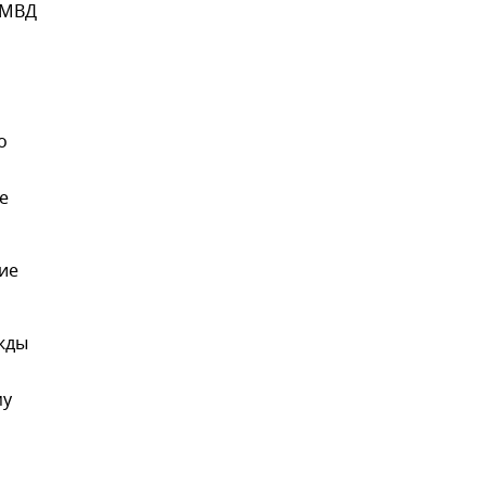
 МВД
о
е
ие
жды
му