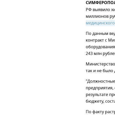
СИМФЕРОПОЛЬ,
РФ выявило х
миллионов ру
медицинского
По данным ве
контракт с М
оборудования 
243 млн рубле
Министерство
так и не было
"Должностные
предприятия, 
результате п
бюджету, сост
По факту раст