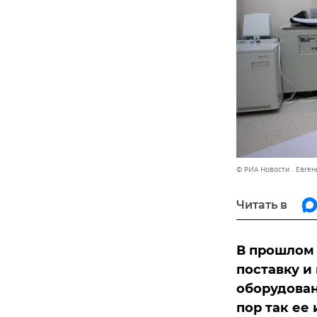
© РИА Новости . Евге
Читать в
В прошлом 
поставку и
оборудован
пор так ее