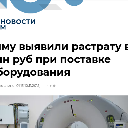
му выявили растрату 
лн руб при поставке
борудования
овлено: 01:13 10.11.2015)