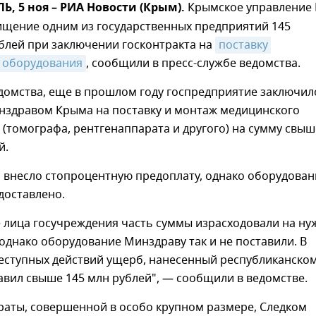
 5 ноя – РИА Новости (Крым).
Крымское управление
ищение одним из государственных предприятий 145
блей при заключении госконтракта на
поставку 
 оборудования
, сообщили в пресс-службе ведомства.
домства, еще в прошлом году госпредприятие заключил
инздравом Крыма на поставку и монтаж медицинского
(томографа, рентгенаппарата и другого) на сумму свыш
й.
 внесло стопроцентную предоплату, однако оборудован
 доставлено.
 лица госучреждения часть суммы израсходовали на ну
однако оборудование Минздраву так и не поставили. В
реступных действий ущерб, нанесенный республиканско
авил свыше 145 млн рублей", — сообщили в ведомстве.
раты, совершенной в особо крупном размере, Следком