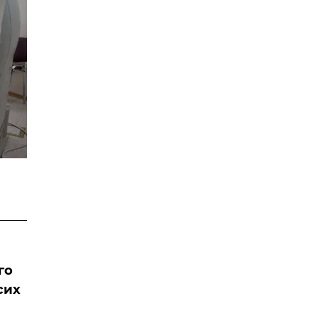
го
сих