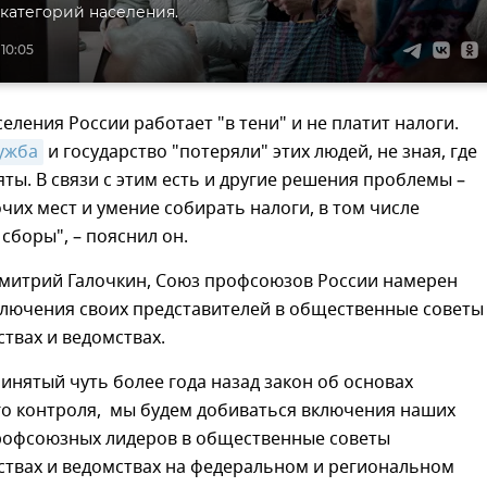
категорий населения.
 10:05
еления России работает "в тени" и не платит налоги.
ужба
и государство "потеряли" этих людей, не зная, где
яты. В связи с этим есть и другие решения проблемы –
чих мест и умение собирать налоги, в том числе
сборы", – пояснил он.
Дмитрий Галочкин, Союз профсоюзов России намерен
ключения своих представителей в общественные советы
твах и ведомствах.
инятый чуть более года назад закон об основах
о контроля, мы будем добиваться включения наших
рофсоюзных лидеров в общественные советы
ствах и ведомствах на федеральном и региональном