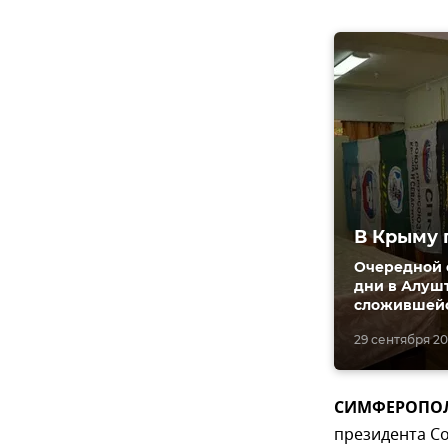
В Крыму 
Очередной 
дни в Алушт
сложившейс
29 сентября 201
СИМФЕРОПОЛЬ,
президента С