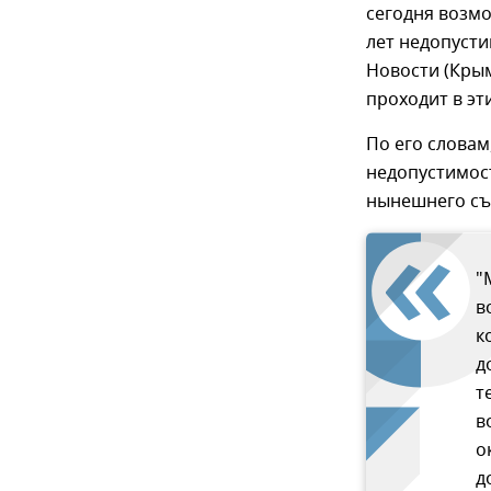
сегодня возм
лет недопусти
Новости (Крым
проходит в эт
По его слова
недопустимо
нынешнего съ
"
в
к
д
т
в
о
д