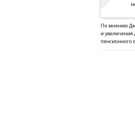
н
По мнению Дм
и увеличения
пенсионного в