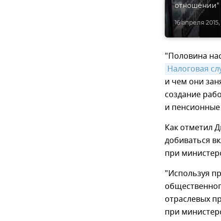
отношении" 
16 апреля 2015,
"Половина нас
Налоговая сл
и чем они зан
создание рабо
и пенсионные 
Как отметил 
добиваться в
при министерс
"Используя пр
общественног
отраслевых п
при министер