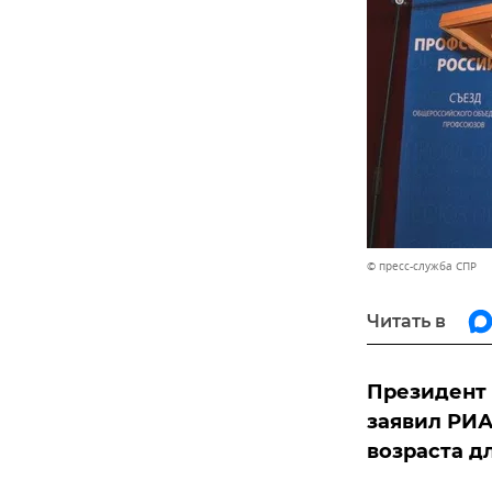
© пресс-служба СПР
Читать в
Президент
заявил РИА
возраста д