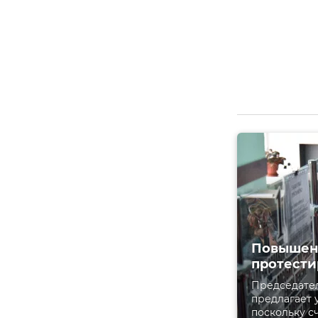
Повышени
протести
Председател
предлагает 
поскольку с