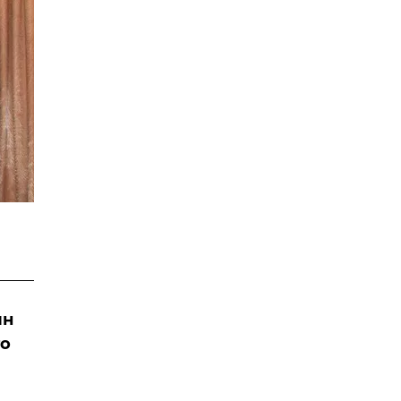
ин
го