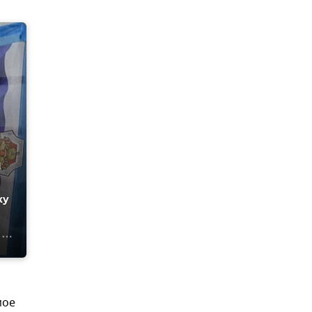
и
ку
мое