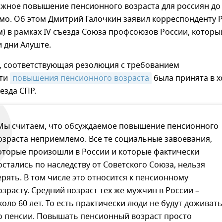
ожное повышение пенсионного возраста для россиян до
мо. Об этом Дмитрий Галочкин заявил корреспонденту 
) в рамках IV съезда Союза профсоюзов России, которы
и дни Алуште.
м, соответствующая резолюция с требованием
сти
повышения пенсионного возраста
была принята в х
езда СПР.
Мы считаем, что обсуждаемое повышение пенсионного
озраста неприемлемо. Все те социальные завоевания,
оторые произошли в России и которые фактически
остались по наследству от Советского Союза, нельзя
ерять. В том числе это относится к пенсионному
озрасту. Средний возраст тех же мужчин в России –
коло 60 лет. То есть практически люди не будут доживат
о пенсии. Повышать пенсионный возраст просто