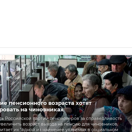
е пенсионного возраста хотят
ровать на чиновниках
ь Российской партии пенсионеров за справедливость
увеличить возраст выхода на пенсию для чиновников,
читает их "одной из наименее уязвимых в социальном