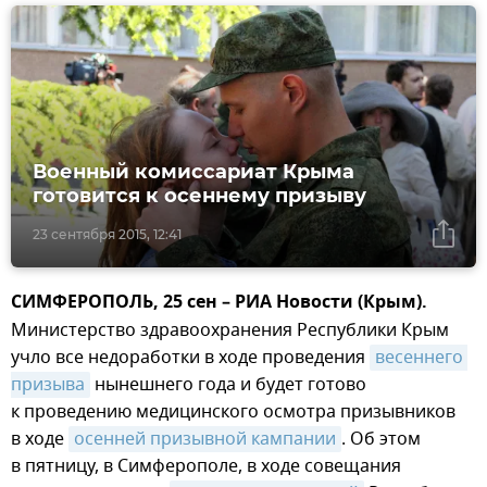
Военный комиссариат Крыма
готовится к осеннему призыву
23 сентября 2015, 12:41
СИМФЕРОПОЛЬ, 25 сен – РИА Новости (Крым).
Министерство здравоохранения Республики Крым
учло все недоработки в ходе проведения
весеннего 
призыва
нынешнего года и будет готово
к проведению медицинского осмотра призывников
в ходе
осенней призывной кампании
. Об этом
в пятницу, в Симферополе, в ходе совещания