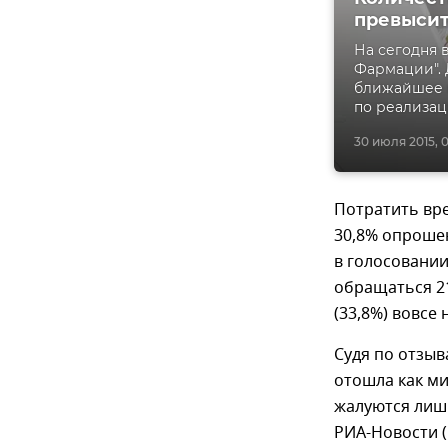
превысит
На сегодня 
Фармации". 
ближайшее в
по реализа
30 июля 2015, 0
Потратить вр
30,8% опроше
в голосовани
обращаться 2
(33,8%) вовсе
Судя по отзыв
отошла как м
жалуются лиш
РИА-Новости 