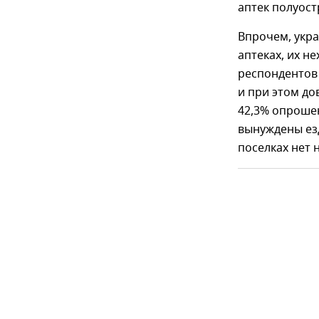
аптек полуост
Впрочем, укр
аптеках, их н
респондентов
и при этом до
42,3% опрошен
вынуждены езд
поселках нет 