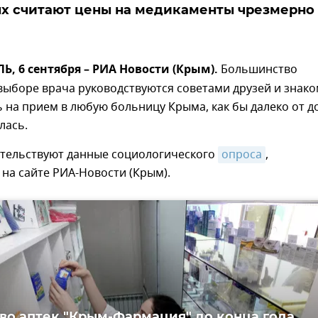
х считают цены на медикаменты чрезмерно
 6 сентября – РИА Новости (Крым).
Большинство
выборе врача руководствуются советами друзей и знак
ь на прием в любую больницу Крыма, как бы далеко от д
лась.
етельствуют данные социологического
опроса
,
на сайте РИА-Новости (Крым).
во аптек "Крым-Фармация" до конца года