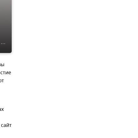
вы
астие
ют
ах
 сайт