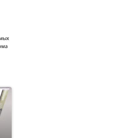
омых
ома