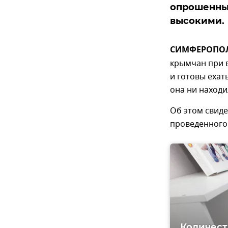
опрошенны
высокими.
СИМФЕРОПОЛЬ,
крымчан при 
и готовы ехат
она ни находи
Об этом свид
проведенного 
Количест