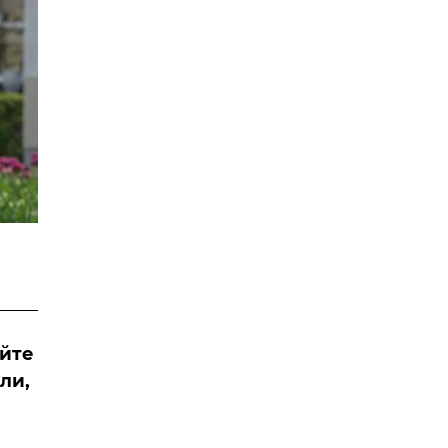
айте
ли,