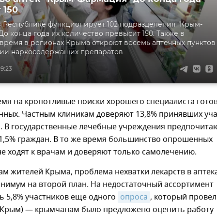
 150
в Республике функционирует 102 подразделения "Крым-
До конца года их количество превысит 150. Также в
ремя в регионах Крыма откроют восемь аптечных пунктов
ции наркосодержащих препаратов
9:23
емя на кропотливые поиски хорошего специалиста гото
нных. Частным клиникам доверяют 13,8% принявших уч
и. В государственные лечебные учреждения предпочита
1,5% граждан. В то же время большинство опрошенных
 не ходят к врачам и доверяют только самолечению.
ам жителей Крыма, проблема нехватки лекарств в аптек
инимум на второй план. На недостаточный ассортимент
ь 5,8% участников еще одного
опроса
, который провел
(Крым) — крымчанам было предложено оценить работу