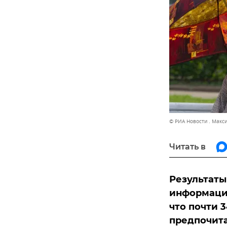
© РИА Новости . Макс
Читать в
Результаты
информацио
что почти 
предпочита