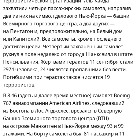
террористической организации "Аль-Каида"
захватили четыре пассажирских самолета, направив
два из них на символ делового Нью-Йорка — башни
Всемирного торгового центра, а два других —
на Пентагон и, предположительно, на Белый дом
или Капитолий. Все самолеты, кроме последнего,
достигли целей. Четвертый захваченный самолет
рухнул в поле недалеко от города Шанксвилл в штате
Пенсильвания. Жертвами терактов 11 сентября стали
2974 человека, 24 числятся пропавшими без вести.
Погибшими при терактах также числятся 19
террористов.
В 8.46 (здесь и далее время местное) самолет Boeing
767 авиакомпании American Airlines, следовавший
из Бостона в Лос-Анджелес, врезался в Северную
башню Всемирного торгового центра (ВТЦ)
на острове Манхэттен в Нью-Йорке между 93 и 99
этажами. На борту самолета был 81 пассажир и 11