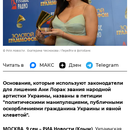
© РИА Новости . Екатерина Чеснокова
Перейти в фотобанк
Читать в
МАКС
Дзен
Telegram
Основания, которые используют законодатели
для лишения Ани Лорак звания народной
артистки Украины, названы в петиции
"политическими манипуляциями, публичными
оскорблениями гражданина Украины и явной
клеветой".
МОСКВА, 9 сен – РИА Новости (Крым).
Украинская