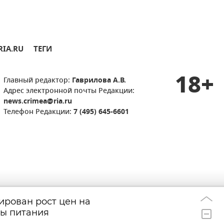
RIA.RU
ТЕГИ
18+
Главный редактор:
Гаврилова А.В.
Адрес электронной почты Редакции:
news.crimea@ria.ru
Телефон Редакции:
7 (495) 645-6601
ирован рост цен на
Минэк России г
16:41
ты питания
поддержки селле