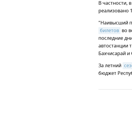
В частности, в
реализовано 1
"Наивысший по
билетов
во в
последние дн
автостанции т
Бахчисарай и 
За летний
сез
бюджет Респуб