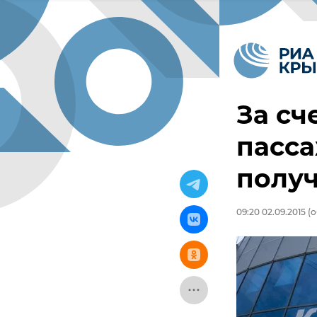
За сч
пасс
получ
09:20 02.09.2015
(о