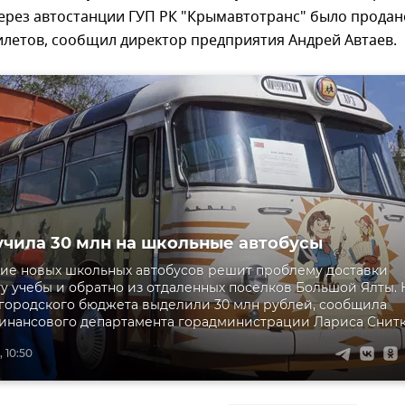
ерез автостанции ГУП РК "Крымавтотранс" было продан
илетов, сообщил директор предприятия Андрей Автаев.
учила 30 млн на школьные автобусы
ие новых школьных автобусов решит проблему доставки
ту учебы и обратно из отдаленных поселков Большой Ялты. 
 городского бюджета выделили 30 млн рублей, сообщила
инансового департамента горадминистрации Лариса Снитк
, 10:50