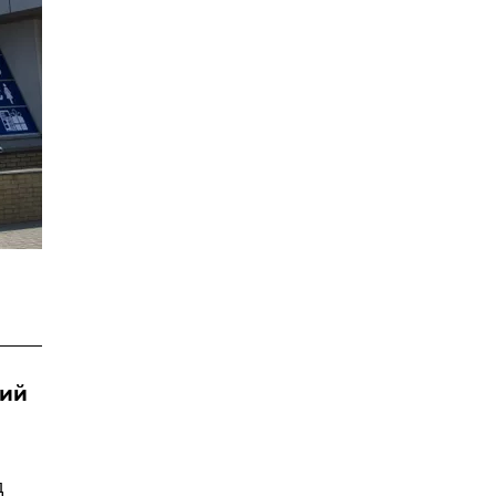
кий
д