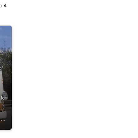
о 4
На
о.