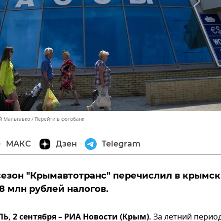
ей Мальгавко
Перейти в фотобанк
МАКС
Дзен
Telegram
сезон "Крымавтотранс" перечислил в крымс
8 млн рублей налогов.
 2 сентября – РИА Новости (Крым).
За летний перио