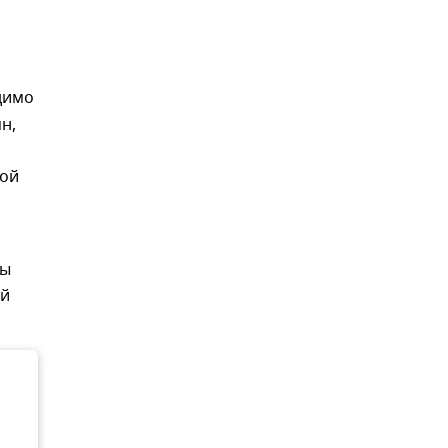
димо
н,
ной
вы
ый