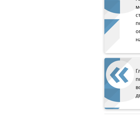
м
с
п
о
н
Г
п
в
д