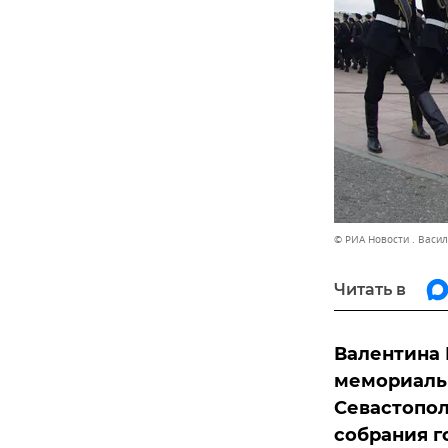
© РИА Новости . Васи
Читать в
Валентина 
мемориальн
Севастопол
собрания г