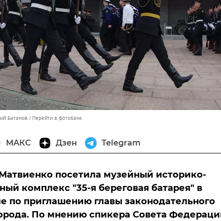
лий Батанов
Перейти в фотобанк
МАКС
Дзен
Telegram
Матвиенко посетила музейный историко-
ый комплекс "35-я береговая батарея" в
е по приглашению главы законодательного
орода. По мнению спикера Совета Федераци