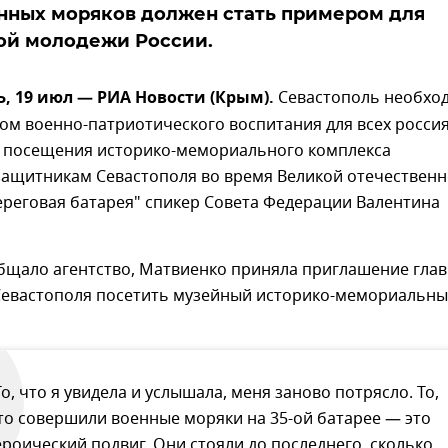
нных моряков должен стать примером для
ой молодежи России.
 19 июл — РИА Новости (Крым).
Севастополь необхо
ом военно-патриотического воспитания для всех россия
де посещения историко-мемориального комплекса
защитникам Севастополя во время Великой отечествен
ереговая батарея" спикер Совета Федерации Валентина
общало агентство, Матвиенко приняла приглашение гла
Севастополя посетить музейный историко-мемориальн
То, что я увидела и услышала, меня заново потрясло. То,
то совершили военные моряки на 35-ой батарее — это
ероический подвиг. Они стояли до последнего, сколько