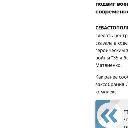
подвиг вое
современн
СЕВАСТОПОЛЬ,
сделать центр
сказала в хо
героическим 
войны "35-я б
Матвиенко.
Как ранее со
заксобрания 
комплекс.
"
ч
г