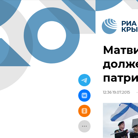
Матви
долже
патри
12:36 19.07.2015