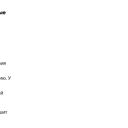
ые
ния
ию. У
ой
шит