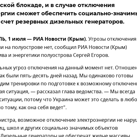
ской блокаде, и в случае отключения
ергии сможет обеспечить социально-значим
 счет резервных дизельных генераторов.
, 1 июля — РИА Новости (Крым).
Угрозы отключения
и на полуострове нет, сообщил РИА Новости (Крым)
ва и энергетики полуострова Сергей Егоров.
льных угроз отключения на данный момент нет. Отноше
как были пять-десять дней назад. Мы одинаково готовы
одим тренировки по подготовке к возможному отключен
ая ситуация, — рассказал глава ведомства. — Мы всегда
 ситуации, потому что Украина может это сделать в люб
о тому, как она себя ведет".
нистра, возможное отключение электроэнергии не нару
ц, школ и других социально значимых объектов
 "Дизельные генераторы не обеспечат жилые массивы