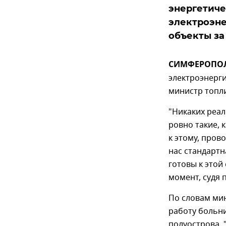
энергетиче
электроэн
объекты за
СИМФЕРОПОЛЬ
электроэнерги
министр топли
"Никаких реа
ровно такие, 
к этому, пров
нас стандартн
готовы к этой
момент, судя п
По словам ми
работу больни
полуострова.