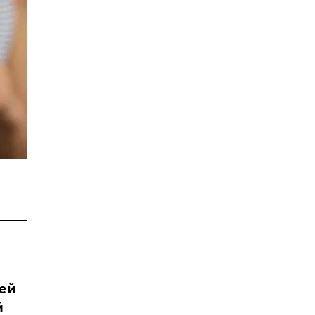
гей
й