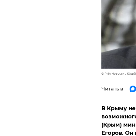
© РИА Новости . Юри
Читать в
В Крыму не
возможного
(Крым) мин
Егоров. Он