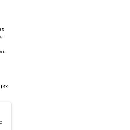
го
ил
ин.
щих
е