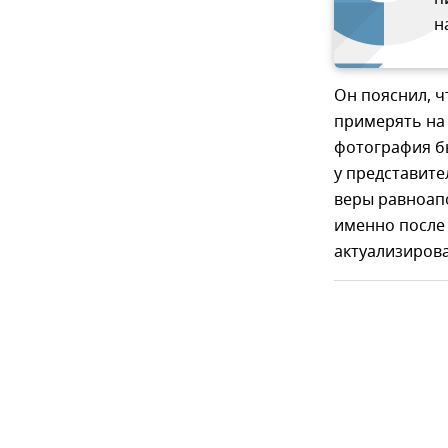
н
Он пояснил, ч
примерять на 
фотография б
у представит
веры равноап
именно после 
актуализирова