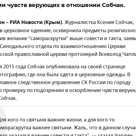
и чувств верующих в отношении Собчак.
н – РИА Новости (Крым).
Журналистка Ксения Собчак,
в церковное одеяние, осквернила предметы религиозно
вив желание "самораскрутки" выше совести и такта, заяв
 Синодального отдела по взаимоотношению Церкви
усской православной церкви протоиерей Всеволод Чапл
я 2015 года Собчак опубликовала на своей странице
отографию, где она была одета в церковные одежды. В
лавное следственное управление СК России по городу
о проверку по подозрению в оскорблении чувств верую
Собчак.
Для кого-то святыня важнее жизни, а для кого-то
амораскрутка важнее святыни. Жаль, что в данном случа
иар оказался важнее совести и такта", — сказал Чаплин