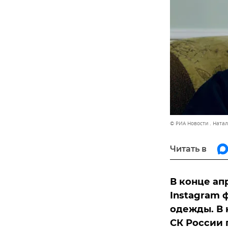
© РИА Новости . Ната
Читать в
В конце ап
Instagram 
одежды. В 
СК России 