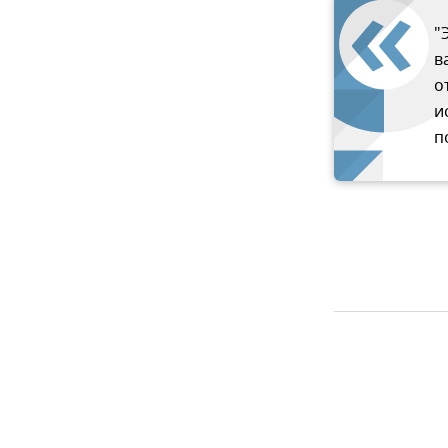
"
в
о
и
п