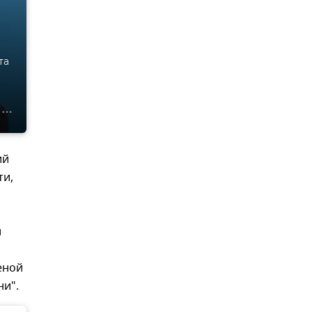
та
ий
ти,
л
еной
ни".