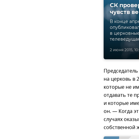
СК прове
чувств в
В конце апр
опубликовал
в церковные
телеведущая
2 июня 2015, 10:
Председатель
на церковь в 
которые не и
отдавать те п
и которые им
он. — Когда 
случаях оказы
собственной ж