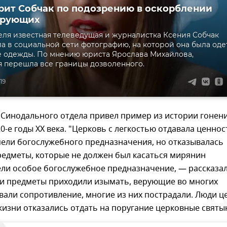
рит Собчак по подозрению в оскорблении
ерующих
еля известная телеведущая и журналистка Ксения Собчак
а в социальной сети фотографию, на которой она была оде
 одежды. По мнению юриста Ярослава Михайлова,
 перешла все границы дозволенного.
19
 Синодального отдела привел пример из истории гонен
20-е годы XX века. "Церковь с легкостью отдавала ценнос
мели богослужебного предназначения, но отказывалась
редметы, которые не должен был касаться мирянин
ели особое богослужебное предназначение, — рассказа
эти предметы приходили изымать, верующие во многих
вали сопротивление, многие из них пострадали. Люди ц
изни отказались отдать на поругание церковные святы