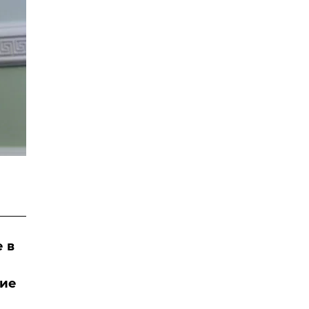
 в
ние