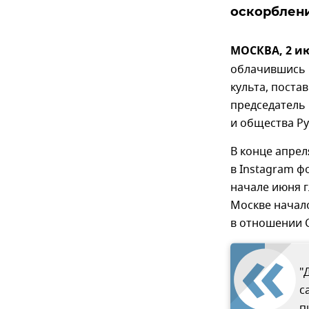
оскорблени
МОСКВА, 2 ию
облачившись 
культа, поста
председатель
и общества Р
В конце апрел
в Instagram ф
начале июня г
Москве начал
в отношении 
"
с
п