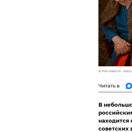
© РИА Новости . Алек
Читать в
В небольшо
российски
находится 
советских 