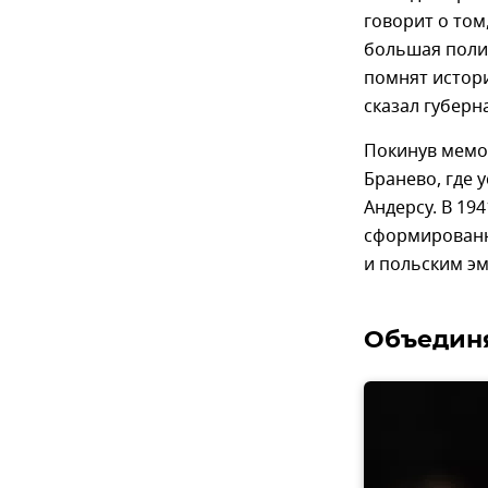
говорит о том
большая поли
помнят истори
сказал губерн
Покинув мемо
Бранево, где 
Андерсу. В 19
сформированн
и польским э
Объедин