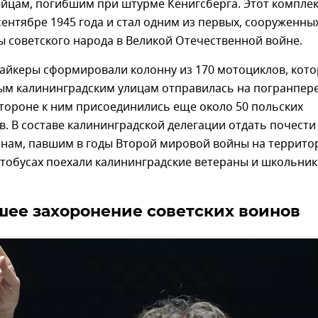
ейцам, погибшим при штурме Кенигсберга. Этот компле
сентябре 1945 года и стал одним из первых, сооруженны
ы советского народа в Великой Отечественной войне.
байкеры сформировали колонну из 170 мотоциклов, кото
ым калининградским улицам отправилась на погранпере
тороне к ним присоединились еще около 50 польских
. В составе калининградской делегации отдать почести
инам, павшим в годы Второй мировой войны на террито
тобусах поехали калининградские ветераны и школьник
ее захоронение советских воинов