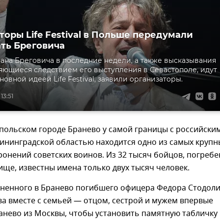
торы Life Festival в Польше передумали
ть Бреговича
ана Бреговича в последние недели, а также высказывания
ляющиеся следствием его выступления в Севастополе, идут
новной идеей Life Festival, заявили организаторы.
13:51
польском городе Бранево у самой границы с российски
ининградской областью находится одно из самых крупн
ронений советских воинов. Из 32 тысяч бойцов, погреб
ище, известны имена только двух тысяч человек.
оненного в Бранево погибшего офицера Федора Стодол
а вместе с семьей — отцом, сестрой и мужем впервые
анево из Москвы, чтобы установить памятную табличку