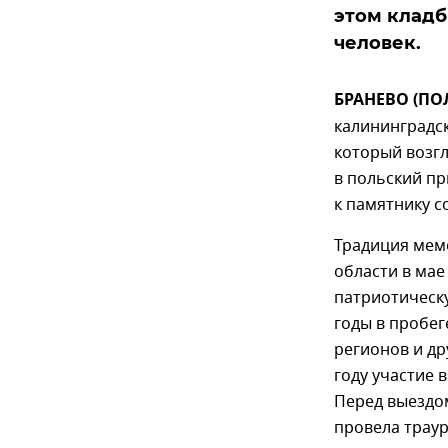
этом кладб
человек.
БРАНЕВО (ПОЛ
калининградс
который возгл
в польский пр
к памятнику с
Традиция мем
области в ма
патриотическ
годы в пробег
регионов и др
году участие 
Перед выездо
провела траур