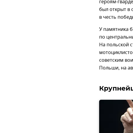
героям-гвард
был открыт в 
в честь побед
У памятника 
по центральн
На польской с
мотоциклистов
советским во
Польши, на ав
Крупнейш