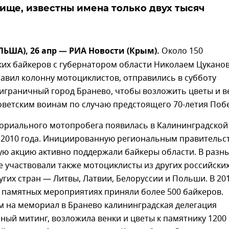
ище, известны имена только двух тысяч
ЬША), 26 апр — РИА Новости (Крым).
Около 150
ких байкеров с губернатором области Николаем Цукано
авил колонну мотоциклистов, отправились в субботу
играничный город Бранево, чтобы возложить цветы и в
оветским воинам по случаю предстоящего 70-летия Поб
ориального мотопробега появилась в Калининградской
е 2010 года. Инициированную региональным правительс
ую акцию активно поддержали байкеры области. В разн
е участвовали также мотоциклисты из других российски
угих стран — Литвы, Латвии, Белоруссии и Польши. В 20
в памятных мероприятиях приняли более 500 байкеров.
м на мемориал в Бранево калининградская делегация
ный митинг, возложила венки и цветы к памятнику 1200