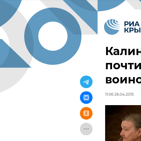
Кали
почти
воино
11:06 26.04.2015