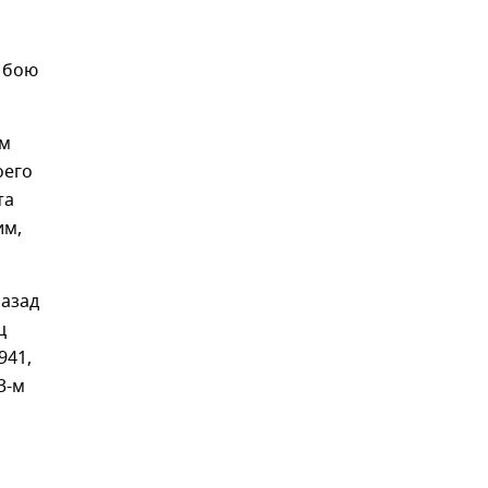
в бою
ом
оего
та
им,
назад
ц
941,
3-м