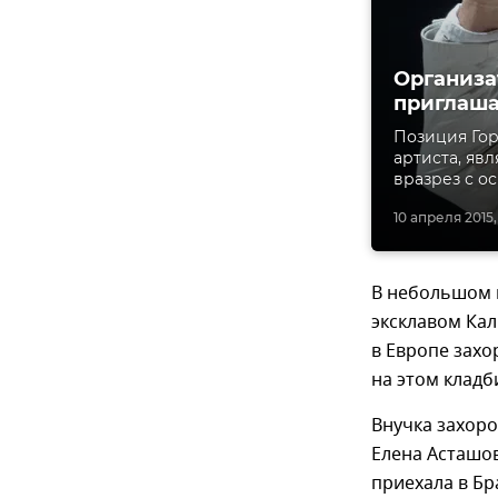
Организа
приглаша
Позиция Гор
артиста, яв
вразрез с ос
10 апреля 2015, 
В небольшом 
эксклавом Кал
в Европе захо
на этом кладб
Внучка захор
Елена Асташов
приехала в Бр