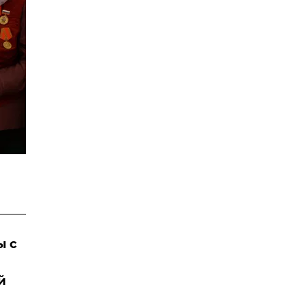
ы с
й