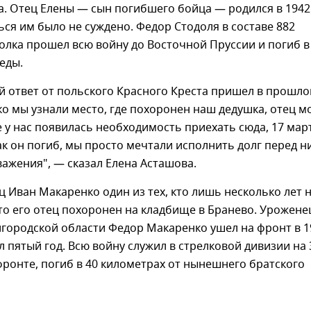
а. Отец Елены — сын погибшего бойца — родился в 1942
ться им было не суждено. Федор Стодоля в составе 882
олка прошел всю войну до Восточной Пруссии и погиб 
еды.
 ответ от польского Красного Креста пришел в прошл
ько мы узнали место, где похоронен наш дедушка, отец м
е у нас появилась необходимость приехать сюда, 17 мар
как он погиб, мы просто мечтали исполнить долг перед н
важения", — сказал Елена Асташова.
 Иван Макаренко один из тех, кто лишь несколько лет 
что его отец похоронен на кладбище в Бранево. Урожене
городской области Федор Макаренко ушел на фронт в 1
л пятый год. Всю войну служил в стрелковой дивизии на 
ронте, погиб в 40 километрах от нынешнего братского