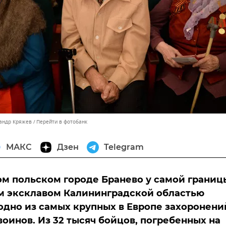
сандр Кряжев
Перейти в фотобанк
МАКС
Дзен
Telegram
м польском городе Бранево у самой границ
м эксклавом Калининградской областью
одно из самых крупных в Европе захоронени
воинов. Из 32 тысяч бойцов, погребенных на