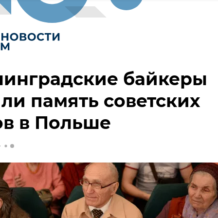
нинградские байкеры
ли память советских
в в Польше