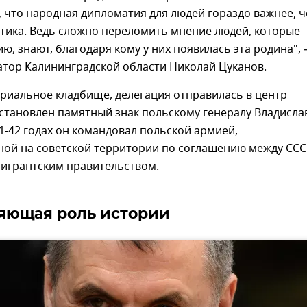
, что народная дипломатия для людей гораздо важнее, 
тика. Ведь сложно переломить мнение людей, которые
ю, знают, благодаря кому у них появилась эта родина",
атор Калининградской области Николай Цуканов.
риальное кладбище, делегация отправилась в центр
установлен памятный знак польскому генералу Владисла
41-42 годах он командовал польской армией,
ой на советской территории по соглашению между ССС
мигрантским правительством.
яющая роль истории