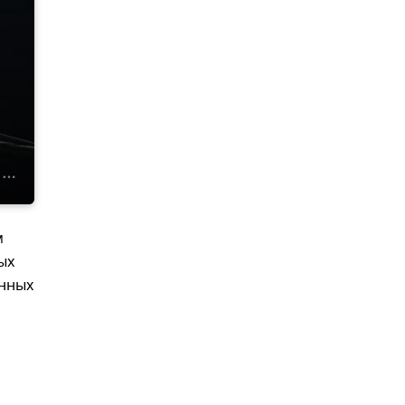
м
ых
енных
и