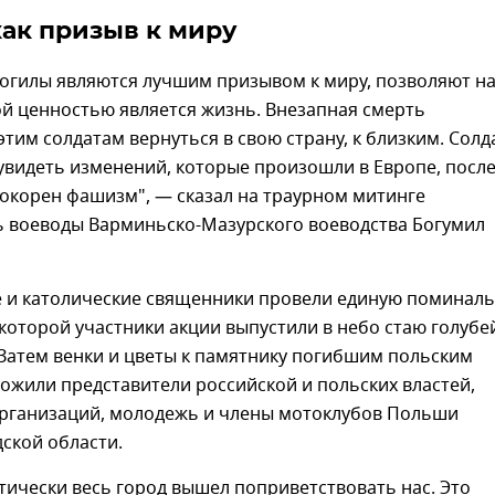
ак призыв к миру
могилы являются лучшим призывом к миру, позволяют н
ой ценностью является жизнь. Внезапная смерть
этим солдатам вернуться в свою страну, к близким. Сол
увидеть изменений, которые произошли в Европе, посл
покорен фашизм", — сказал на траурном митинге
ь воеводы Варминьско-Мазурского воеводства Богумил
 и католические священники провели единую поминал
 которой участники акции выпустили в небо стаю голубе
Затем венки и цветы к памятнику погибшим польским
ожили представители российской и польских властей,
организаций, молодежь и члены мотоклубов Польши
ской области.
тически весь город вышел поприветствовать нас. Это