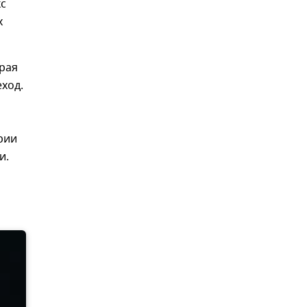
кс
х
рая
ход.
рии
и.