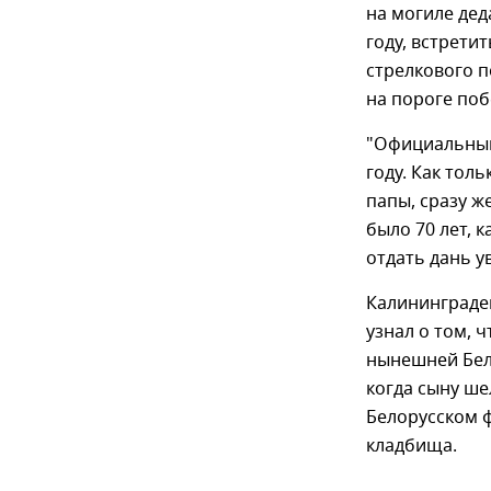
на могиле дед
году, встрети
стрелкового п
на пороге поб
"Официальный
году. Как тол
папы, сразу ж
было 70 лет, 
отдать дань у
Калининградец
узнал о том, 
нынешней Бел
когда сыну ше
Белорусском ф
кладбища.