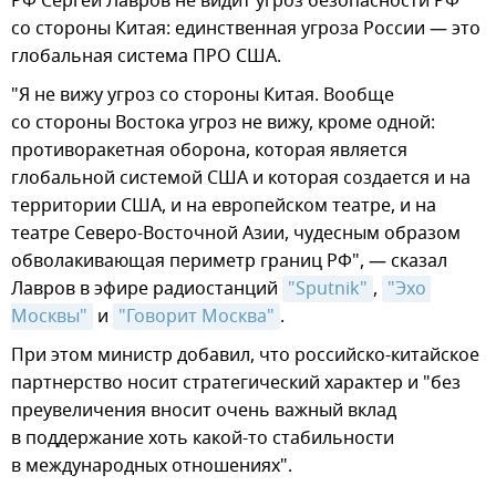
РФ Сергей Лавров не видит угроз безопасности РФ
со стороны Китая: единственная угроза России — это
глобальная система ПРО США.
"Я не вижу угроз со стороны Китая. Вообще
со стороны Востока угроз не вижу, кроме одной:
противоракетная оборона, которая является
глобальной системой США и которая создается и на
территории США, и на европейском театре, и на
театре Северо-Восточной Азии, чудесным образом
обволакивающая периметр границ РФ", — сказал
Лавров в эфире радиостанций
"Sputnik"
,
"Эхо 
Москвы"
и
"Говорит Москва"
.
При этом министр добавил, что российско-китайское
партнерство носит стратегический характер и "без
преувеличения вносит очень важный вклад
в поддержание хоть какой-то стабильности
в международных отношениях".