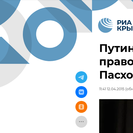
Пути
право
Пасх
11:41 12.04.2015
(обн