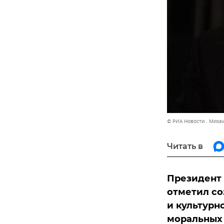
© РИА Новости . Миха
Читать в
Президент 
отметил со
и культурн
моральных 