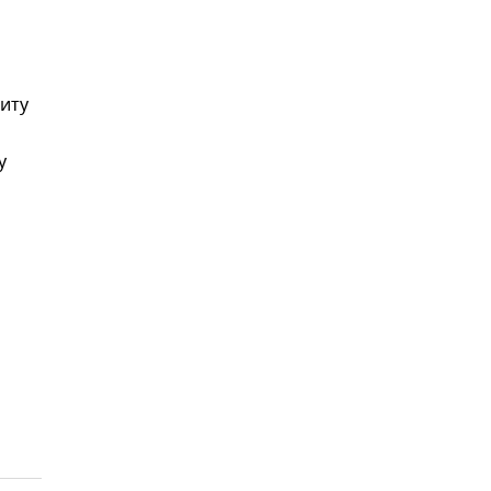
иту
у