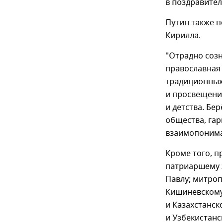
в поздравител
Путин также п
Кирилла.
"Отрадно созн
православная
традиционных
и просвещени
и детства. Бе
общества, га
взаимопонима
Кроме того, п
патриаршему 
Павлу; митро
Кишиневскому
и Казахстанск
и Узбекистанс