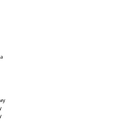
ва
му
у
у