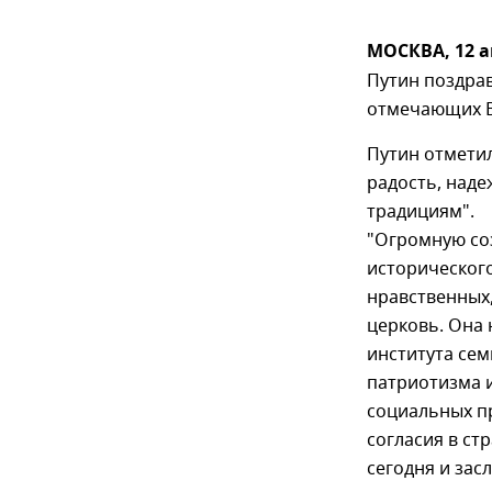
МОСКВА, 12 а
Путин поздрав
отмечающих В
Путин отмети
радость, наде
традициям".
"Огромную со
историческог
нравственных,
церковь. Она
института сем
патриотизма 
социальных п
согласия в ст
сегодня и зас