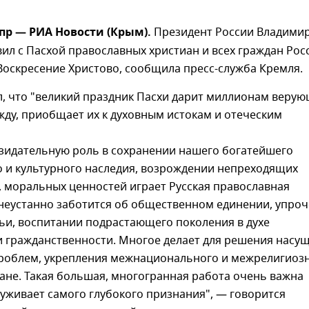
пр — РИА Новости (Крым).
Президент России Владими
ил с Пасхой православных христиан и всех граждан Рос
оскресение Христово, сообщила пресс-служба Кремля.
л, что "великий праздник Пасхи дарит миллионам веру
жду, приобщает их к духовным истокам и отеческим
зидательную роль в сохранении нашего богатейшего
о и культурного наследия, возрождении непреходящих
 моральных ценностей играет Русская православная
 неустанно заботится об общественном единении, упро
ьи, воспитании подрастающего поколения в духе
и гражданственности. Многое делает для решения насу
роблем, укрепления межнационального и межрелигиоз
ране. Такая большая, многогранная работа очень важна
луживает самого глубокого признания", — говорится