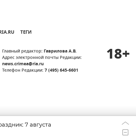
RIA.RU
ТЕГИ
18+
Главный редактор:
Гаврилова А.В.
Адрес электронной почты Редакции:
news.crimea@ria.ru
Телефон Редакции:
7 (495) 645-6601
аздник: 7 августа
Атаки ВСУ на эн
22:33
африканская жар