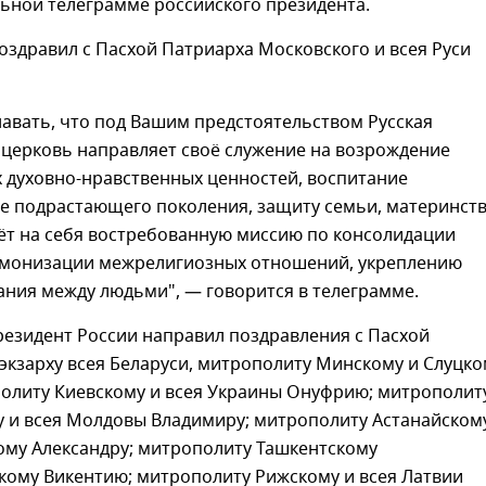
ьной телеграмме российского президента.
оздравил с Пасхой Патриарха Московского и всея Руси
авать, что под Вашим предстоятельством Русская
 церковь направляет своё служение на возрождение
 духовно-нравственных ценностей, воспитание
е подрастающего поколения, защиту семьи, материнст
рёт на себя востребованную миссию по консолидации
рмонизации межрелигиозных отношений, укреплению
ния между людьми", — говорится в телеграмме.
резидент России направил поздравления с Пасхой
экзарху всея Беларуси, митрополиту Минскому и Слуцко
политу Киевскому и всея Украины Онуфрию; митрополит
 и всея Молдовы Владимиру; митрополиту Астанайском
ому Александру; митрополиту Ташкентскому
кому Викентию; митрополиту Рижскому и всея Латвии