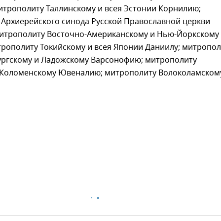
итрополиту Таллинскому и всея Эстонии Корнилию;
 Архиерейского синода Русской Православной церкви
митрополиту Восточно-Американскому и Нью-Йоркскому
трополиту Токийскому и всея Японии Даниилу; митропол
ургскому и Ладожскому Варсонофию; митрополиту
 Коломенскому Ювеналию; митрополиту Волоколамском