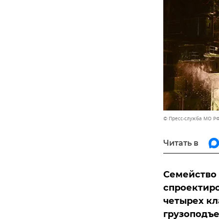
© Пресс-служба МО Р
Читать в
Семейство 
спроектиро
четырех кл
грузоподъем