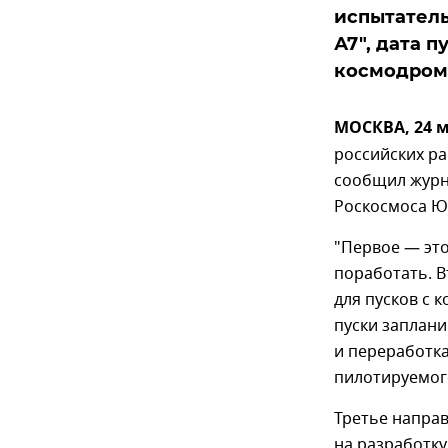
испытатель
А7", дата п
космодрома
МОСКВА, 24 м
российских ра
сообщил журна
Роскосмоса Ю
"Первое — это
поработать. В
для пусков с 
пуски заплани
и переработка
пилотируемого
Третье направ
на разработку