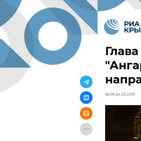
Глава
"Анга
напр
18:06 24.03.2015