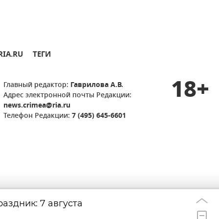
RIA.RU
ТЕГИ
18+
Главный редактор:
Гаврилова А.В.
Адрес электронной почты Редакции:
news.crimea@ria.ru
Телефон Редакции:
7 (495) 645-6601
аздник: 7 августа
Атаки ВСУ на эн
22:33
африканская жар