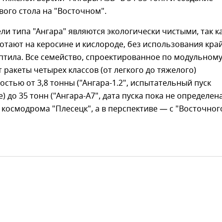
вого стола на "Восточном".
ли типа "Ангара" являются экологически чистыми, так ка
отают на керосине и кислороде, без использования кра
птила. Все семейство, спроектированное по модульном
т ракеты четырех классов (от легкого до тяжелого)
стью от 3,8 тонны ("Ангара-1.2", испытательный пуск
 до 35 тонн ("Ангара-А7", дата пуска пока не определена
с космодрома "Плесецк", а в перспективе — с "Восточног