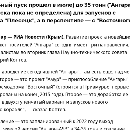
ный пуск прошел в июле) до 35 тонн ("Ангара
уска пока не определена) для запусков с
 "Плесецк", а в перспективе — с "Восточного
ар — РИА Новости (Крым).
Развитие проекта новейши
кет-носителей "Ангара" сегодня имеет три направления,
листам во вторник глава Научно-технического совета
рий Коптев.
 доведение сегодняшней "Ангары", там есть еще, над ч
торое — это проект "Амур" — приспособление "Ангары"
космодрома "Восточный" (строится в Приамурье, первые
рованы на конец 2015 года). Второе — это доработка ее
 в двухступенчатый вариант и запусков нового
 корабля", — сказал Коптев.
ление — это запланированный к 2022 году выход
 тяжелой версии "Ангары-А5В" в 34-35 тонн и создание